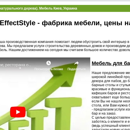
натурального дерева). Мебель Киев, Украина
EffectStyle - фабрика мебели, цены н
аша производственная компания помогает людям обустроить свой интерьер в 
рева. Мы предлагаем услуги строительства деревянных домов и производим д
ебель. Нашим достижением на сегодня мы считаем большое количество довол
Мебель для б
Наше предложение ме
широкой линейкой прод
декора для пабов, до 
барные столы и стулья
красивые и функциона
кафешек баров и рест
охватывает еще больш
если Вы не нашли нео
стола, или Вам нужна 
- предлагаем услуги и
бар и на заказ.
С целью предоставлени
заботясь о клиенте и 
(ведь успешный клиент
запустили новую услуг