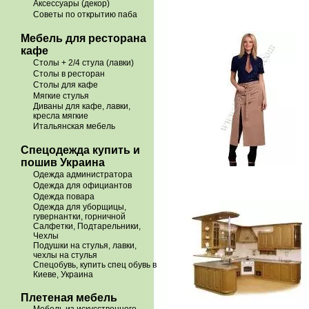
Аксессуары (декор)
Советы по открытию паба
Мебель для ресторана
кафе
Столы + 2/4 стула (лавки)
Столы в ресторан
Столы для кафе
Мягкие стулья
Диваны для кафе, лавки,
кресла мягкие
Итальянская мебель
Спецодежда купить и
пошив Украина
Одежда администратора
Одежда для официантов
Одежда повара
Одежда для уборщицы,
гувернантки, горничной
Салфетки, Подтарельники,
Чехлы
Подушки на стулья, лавки,
чехлы на стулья
Спецобувь, купить спец обувь в
Киеве, Украина
Плетеная мебель