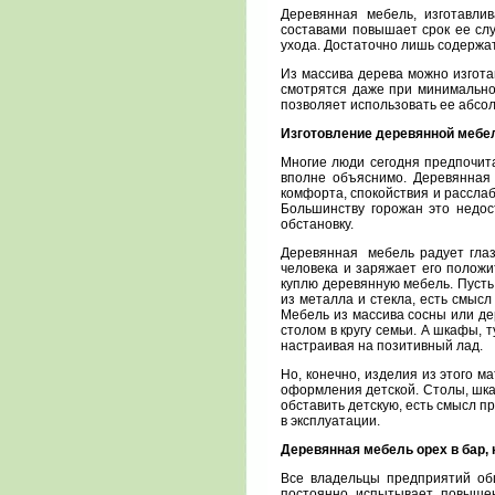
Деревянная мебель, изготавли
составами повышает срок ее сл
ухода. Достаточно лишь содержат
Из массива дерева можно изгота
смотрятся даже при минимально
позволяет использовать ее абсо
Изготовление деревянной мебе
Многие люди сегодня предпочита
вполне объяснимо. Деревянная
комфорта, спокойствия и рассла
Большинству горожан это недос
обстановку.
Деревянная мебель радует глаз
человека и заряжает его положи
куплю деревянную мебель. Пусть
из металла и стекла, есть смыс
Мебель из массива сосны или де
столом в кругу семьи. А шкафы,
настраивая на позитивный лад.
Но, конечно, изделия из этого 
оформления детской. Столы, шка
обставить детскую, есть смысл п
в эксплуатации.
Деревянная мебель орех в бар, 
Все владельцы предприятий общ
постоянно испытывает повышенн