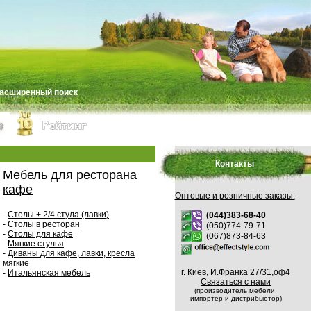
асширенный поиск
Контакты
Мебель для ресторана
кафе
Оптовые и розничные заказы:
-
Столы + 2/4 стула (лавки)
(044)383-68-40
-
Столы в ресторан
(050)774-79-71
-
Столы для кафе
(067)873-84-63
-
Мягкие стулья
-
Диваны для кафе, лавки, кресла
мягкие
г. Киев, И.Франка 27/31,оф4
-
Итальянская мебель
Связаться с нами
(производитель мебели,
импортер и дистрибьютор)