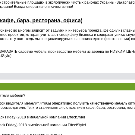
ве строительные площадки в экологически чистых районах Украины (Закарпатск
краине! Всегда оперативно и качественно!
кафе, бара, ресторана, офиса)
изнес во многом зависит от задумки и интерьера проекта, где одну из главны
нес проектов, которая учитывает специфику бизнеса и содержит уникальную
аказать у нас - ведь мы специализируемся на производстве (изготовлении) 
ЗАКАЗАТЬ садовую мебель, производство мебели из дерева по НИЗКИМ ЦЕНА
tStyle)
дителя мебели?
производителя мебели", чтобы оперативно получить качественную мебель опто
роизводителя. Те, кто сталкиваются с открытием кафе, бара, ресторана, гост
ck Friday) 2018 в мебельной компании EffectStyle!
ck Friday) 2018 в мебельной компании EffectStyle!
 с нуля по пошиву и ремонту одежды