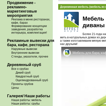
Продвижение -
рекламно-
Деревянная мебель (мебель из 
маркетинговые
мероприятия
Мебель 
Реклама в меню ресторанах,
кафе, барах
диваны
Формирование концепции
заведения, разработка
интерьера, комплектация!
Более 21-года н
жить в натуральных домах из де
Рекламные вывески для
а также изготавливаем мягкую м
нас друзьям!
бара, кафе, ресторана
Наружные вывески
Внутренние вывески
Стенды, указатели, прочее
Деревянный сруб
Все о срубах
Дикий сруб
Квадратный сруб
Оцилиндрованный сруб
Проекты срубов
Цены
Галерея/ Наши работы
Наши работы: мебель
Наши работы: срубы