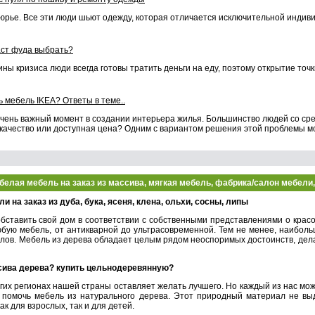
тюрье. Все эти люди шьют одежду, которая отличается исключительной индиви
ст фуда выбрать?
ины кризиса люди всегда готовы тратить деньги на еду, поэтому открытие то
ь мебель IKEA? Ответы в теме..
чень важный момент в создании интерьера жилья. Большинство людей со сре
качество или доступная цена? Одним с вариантом решения этой проблемы мо
 белая мебель на заказ из массива, мягкая мебель, фабрика/салон мебели,
 на заказ из дуба, бука, ясеня, клена, ольхи, сосны, липы
бставить свой дом в соответствии с собственными представлениями о красо
бую мебель, от антикварной до ультрасовременной. Тем не менее, наибол
лов. Мебель из дерева обладает целым рядом неоспоримых достоинств, дел
сива дерева? купить цельнодеревянную?
огих регионах нашей страны оставляет желать лучшего. Но каждый из нас м
а помочь мебель из натурального дерева. Этот природный материал не вы
к для взрослых, так и для детей.