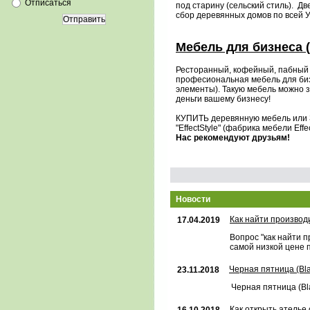
Отписаться
под старину (сельский стиль). Д
сбор деревянных домов по всей У
Отправить
Мебель для бизнеса (
Ресторанный, кофейный, пабный б
професиональная мебель для биз
элементы). Такую мебель можно з
деньги вашему бизнесу!
КУПИТЬ деревянную мебель или 
"EffectStyle" (фабрика мебели Effec
Нас рекомендуют друзьям!
Новости
Как найти произво
17.04.2019
Вопрос "как найти 
самой низкой цене п
Черная пятница (Bla
23.11.2018
Черная пятница (Bla
Как открыть ателье