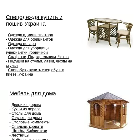
Спецодежда купить и
пошив Украина
-
Одежда администратора
-
Одежда для официантов
-
Одежда повара
-
Одежда для уборщицы,
гувернантки, горничной
-
Салфетки, Подтарельники, Чехлы
-
Подушки на стулья, лавки, чехлы на
стулья
-
Спецобувь, купить спец обувь в
Киеве, Украина
Мебель для дома
-
Двери из дерева
-
Кухни из дерева
-
Столы для дома
-
Стулья для дома
-
Столовые комплекты
-
Спальни, кровати
-
Шкафы, библиотеки
-
Лестницы
-
Мебельные фасады