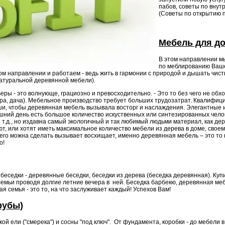
пабов, советы по вн
(
Советы по открытию 
Мебель для д
В этом направлении м
по меблированию Ваше
том направлении и работаем - ведь жить в гармонии с природой и дышать чист
натуральной деревянной мебели).
ры - это волнующе, грациозно и превосходительно. - Это то без чего не обх
ра, дача). Мебельное производство требует больших трудозатрат. Квалифиц
ши, чтобы деревянная мебель вызывала восторг и наслаждения. Элегантные 
шний день есть большое количество искуственных или синтезированных чело
 и т.д., но издавна самый экологичный и так любимый людьми материал, как д
ют, или хотят иметь максимальное количество мебели из дерева в доме, свое
 него можна сделать вызывает восхищает, именно деревянная мебель – это то 
но!
беседки - деревянные беседки, беседки из дерева (беседка деревянная). Куп
емьи проводя долгие летние вечера в ней. Беседка барбекю, деревянная меб
я семья - это то, на что заслуживает каждый! Успехов Вам!
рубы)
ой ели ("смерека") и сосны "под ключ". От фундамента, коробки - до мебели