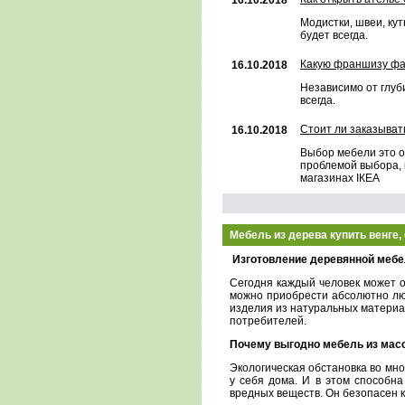
16.10.2018
Модистки, швеи, ку
будет всегда.
Какую франшизу фа
16.10.2018
Независимо от глуб
всегда.
Стoит ли заказыват
16.10.2018
Выбор мебели это о
проблемой выбора, 
магазинах IКЕА
Мебель из дерева купить венге,
Изготовление деревянной мебели
Сегодня каждый человек может о
можно приобрести абсолютно лю
изделия из натуральных материа
потребителей.
Почему выгодно мебель из мас
Экологическая обстановка во мн
у себя дома. И в этом способн
вредных веществ. Он безопасен ка