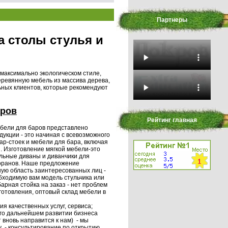
Партнеры
а столы стулья и
максимально экологическом стиле,
еревянную мебель из массива дерева,
ьных клиентов, которые рекомендуют
аров
Рейтинг главная
бели для баров представлено
укции - это начиная с всевозможного
бар-стоек и мебели для бара, включая
. Изготовление мягкой мебели-это
льные диваны и диванчики для
оранов. Наше предложение
ую область заинтересованных лиц -
бходимую вам модель стульчика или
барная стойка на заказ - нет проблем
зготовления, оптовый склад мебели в
я качественных услуг, сервиса;
его дальнейшем развитии бизнеса
 вновь направится к нам) - мы
у - консультирование по открытию