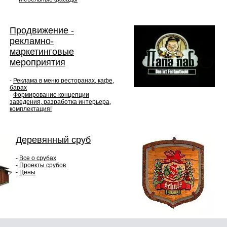
Продвижение -
рекламно-
маркетинговые
мероприятия
-
Реклама в меню ресторанах, кафе,
барах
-
Формирование концепции
заведения, разработка интерьера,
комплектация!
Деревянный сруб
-
Все о срубах
-
Проекты срубов
-
Цены