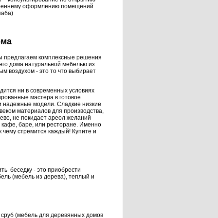
утреннему оформлению помещений
паба
)
ома
ы предлагаем комплексные решения
го дома натуральной мебелью из
ым воздухом - это то что выбирает
одится ни в современных условиях
ированные мастера в готовое
и надежные модели. Сладкие низкие
веком материалов для производства,
ерево, не покидает ареол желаний
м кафе, баре, или ресторане. Именно
к чему стремится каждый! Купите и
ить беседку - это приобрести
ель (мебель из дерева), теплый и
 в сруб (мебель для деревянных домов