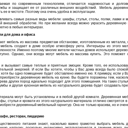
ваемая по современным технологиям, отличается надежностью и долгов
ужбы и защищает ее от различных внешних воздействий. Мебель деревянна
ь ее в чистоте. Поэтому она очень удобна в эксплуатации.
вливать самые разные виды мебели: шкафы, стулья, столы, полки, лавки и 
й внешней обработке. Но при желании всегда можно украсить деревянную 
лютно в любых интерьерах.
ли для дома и офиса
ют мебель из массива предметам обстановки, изготовленным из металла, п
 мебель создает в доме особую атмосферу уюта. Интерьеры из этого ма
бленности. Именно поэтому многие жители частных домов используют дерево
тупно. Однако, они всегда могут мебель из массива купить. Это поможет
 и вызывает самые теплые и приятные эмоции. Кроме того, ее использова
тельной энергией. И если Вы хотите, чтобы у Вас дома всегда было спокой
 хотя бы одно помещение будет обставлено именно ею. К примеру, если у Ва
л приобрести деревянную мебель на кухню. Вы будете поражены тем, наскол
рева других пород идеально подходит для этого помещения. На таких стулья
 тумбы и другая кухонная мебель из натурального дерева будет создавать п
материала могут быть установлены и в любой другой комнате. Деревянная ме
фы, стулья и кровати из этого натурального материала отлично смотрятся в
риобрести деревянный мебельный гарнитур. Она не только красива, но и очен
кафе, ресторан, пиццерию
ественного питания знают, насколько важно грамотно выбрать мебель д
ую нагрузку, поскольку интенсивно эксплуатируется в течение всего дн