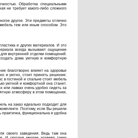
ечностью. Обработка специальными
я не требует какого-либо сложного
многое другое. Эти предметы отлично
мебель тем или иным способом. Это
ластика и других материалов. И это
териала всегда вызывают ощущение
 для внутренней отделки помещений.
 создать дома уютную и комфортную
ние благотворно влияет на здоровье
но и уютно, стоит принять решение:
с в гостиной и спальне стоит мебель
ько уютной и комфортной она станет.
х или лавках очень удобно сидеть за
риятную атмосферу в этом помещении,
бель на заказ идеально подходит для
 комплекте. Поэтому, если Вы решили
ь практична, функциональна и удобна
ля своего заведения. Ведь там она
я. И сегодня многие хозяева таких