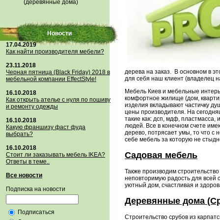
(деревянные дома)
Новости
17.04.2019
Как найти производителя мебели?
23.11.2018
дерева на заказ. В основном в э
Черная пятница (Black Friday) 2018 в
для себя наш клиент (владелец 
мебельной компании EffectStyle!
Мебель Киев и мебельные интерье
16.10.2018
комфортное жилище (дом, кварти
Как открыть ателье с нуля по пошиву
изделия вкладывают частичку ду
и ремонту одежды
цены производителя. На сегодня
такие как: дсп, мдф, пластмасса,
16.10.2018
людей. Все в конечном счете име
Какую франшизу фаст фуда
дерево, потрясает умы, то что с
выбрать?
себе мебель за которую не стыд
16.10.2018
Садовая мебель
Стoит ли заказывать мебель IKEA?
Ответы в теме..
Также производим строительство 
Все новости
неповторимую радость для всей с
уютный дом, счастливая и здорова
Подписка на новости
Деревянные дома (С
Подписаться
Строительство срубов из карпатск