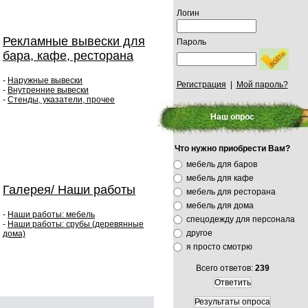
Логин
Рекламные вывески для
Пароль
бара, кафе, ресторана
-
Наружные вывески
Регистрация
|
Мой пароль?
-
Внутренние вывески
-
Стенды, указатели, прочее
Наш опрос
Что нужно приобрести Вам?
мебель для баров
мебель для кафе
Галерея/ Наши работы
мебель для ресторана
мебель для дома
-
Наши работы: мебель
спецодежду для персонала
-
Наши работы: срубы (деревянные
другое
дома)
я просто смотрю
Всего ответов:
239
Ответить
Результаты опроса