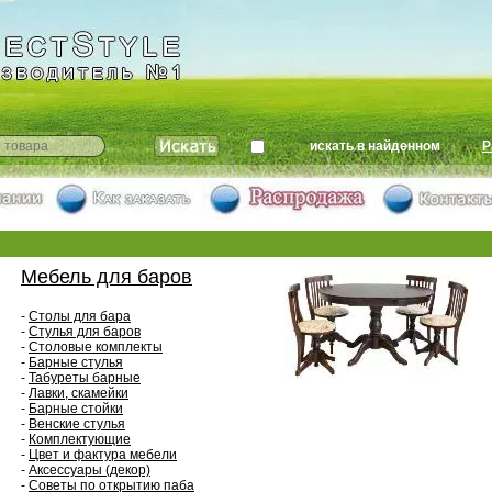
искать в найденном
Р
Мебель для баров
-
Столы для бара
-
Стулья для баров
-
Столовые комплекты
-
Барные стулья
-
Табуреты барные
-
Лавки, скамейки
-
Барные стойки
-
Венские стулья
-
Комплектующие
-
Цвет и фактура мебели
-
Аксессуары (декор)
-
Советы по открытию паба