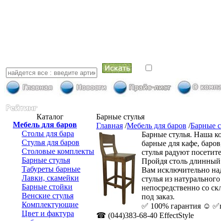
искать в най
Каталог
Барные стулья
Мебель для баров
Главная
/
Мебель для баров
/
Барные с
Столы для бара
Барные стулья. Наша к
Стулья для баров
барные для кафе, баро
Столовые комплекты
стулья радуют посетите
Барные стулья
Пройдя столь длинный
Табуреты барные
Вам исключительно над
Лавки, скамейки
стулья из натуральног
Барные стойки
непосредственно со ск
Венские стулья
под заказ.
Комплектующие
✅ 100% гарантия ☺ ✅п
Цвет и фактура
☎ (044)383-68-40 EffectStyle