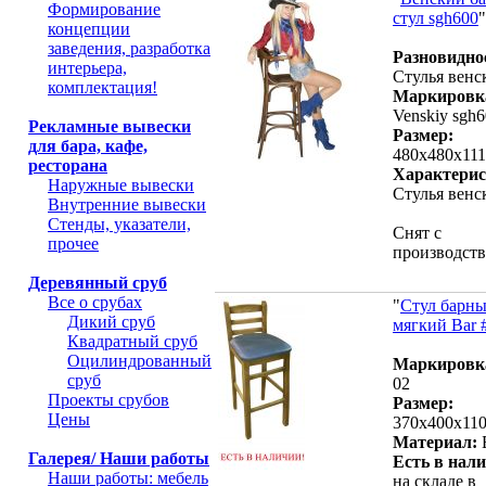
Формирование
стул sgh600
"
концепции
заведения, разработка
Разновидно
интерьера,
Стулья венс
комплектация!
Маркировк
Venskiy sgh
Рекламные вывески
Размер:
для бара, кафе,
480х480х11
ресторана
Характерис
Наружные вывески
Стулья венс
Внутренние вывески
Стенды, указатели,
Снят с
прочее
производств
Деревянный сруб
Все о срубах
"
Стул барн
Дикий сруб
мягкий Bar 
Квадратный сруб
Оцилиндрованный
Маркировк
сруб
02
Проекты срубов
Размер:
Цены
370x400x11
Материал:
Галерея/ Наши работы
Есть в нал
Наши работы: мебель
на складе в