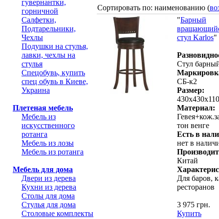
гувернантки,
Сортировать по: наименованию (
во
горничной
Салфетки,
"
Барный
Подтарельники,
вращающий
Чехлы
стул Karlos
"
Подушки на стулья,
лавки, чехлы на
Разновидно
стулья
Стул барны
Спецобувь, купить
Маркировк
спец обувь в Киеве,
СБ-к2
Украина
Размер:
430х430х11
Плетеная мебель
Материал:
Мебель из
Гевея+кож.за
искусственного
тон венге
ротанга
Есть в нал
Мебель из лозы
нет в налич
Мебель из ротанга
Производит
Китай
Мебель для дома
Характерис
Двери из дерева
Для баров, к
Кухни из дерева
ресторанов
Столы для дома
Стулья для дома
3 975 грн.
Столовые комплекты
Купить