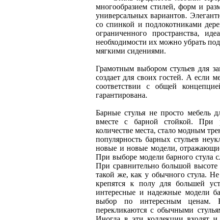
многообразием стилей, форм и разм
универсальных вариантов. Элеган
со спинкой и подлокотниками дере
ограниченного пространства, ид
необходимости их можно убрать под
мягкими сидениями.
Грамотным выбором стульев для за
создает для своих гостей. А если 
соответствии с общей концепцие
гарантирована.
Барные стулья не просто мебель д
вместе с барной стойкой. При р
количестве места, стало модным тр
популярность барных стульев неукл
новые и новые модели, отражающие
При выборе модели барного стула с
При сравнительно большой высоте 
такой же, как у обычного стула. Н
крепятся к полу для большей ус
интересные и надежные модели ба
выбор по интересным ценам. Е
перекликаются с обычными стульям
Иногда в эти коллекции входят и