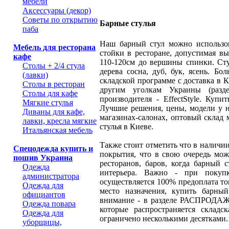
мебели
Аксессуары (декор)
Советы по открытию
Барные стулья
паба
Наш барный стул можно использов
Мебель для ресторана
стойки в ресторане, допустимая вы
кафе
110-120см до вершины спинки. Сту
Столы + 2/4 стула
дерева сосна, дуб, бук, ясень. Бо
(лавки)
складской программе с доставка в 
Столы в ресторан
другим уголкам Украины (раз
Столы для кафе
производителя - EffectStyle. Купи
Мягкие стулья
Лучшие решения, цены, модели у на
Диваны для кафе,
магазинах-салонах, оптовый склад 
лавки, кресла мягкие
стулья в Киеве.
Итальянская мебель
Также стоит отметить что в наличии
Спецодежда купить и
покрытия, что в свою очередь мож
пошив Украина
ресторанов, баров, когда барный 
Одежда
интерьера. Важно - при покуп
администратора
осуществляется 100% предоплата тов
Одежда для
место назначения, купить барны
официантов
внимание - в разделе РАСПРОДАЖА
Одежда повара
которые распространяется складс
Одежда для
ограничено несколькими десятками
уборщицы,