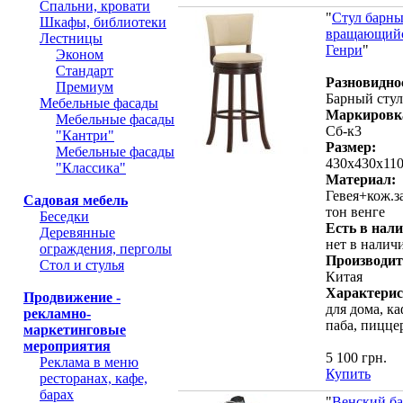
Спальни, кровати
"
Стул барн
Шкафы, библиотеки
вращающий
Лестницы
Генри
"
Эконом
Стандарт
Разновидно
Премиум
Барный стул
Мебельные фасады
Маркировк
Мебельные фасады
Сб-к3
"Кантри"
Размер:
Мебельные фасады
430х430х11
"Классика"
Материал:
Гевея+кож.за
Садовая мебель
тон венге
Беседки
Есть в нал
Деревянные
нет в налич
ограждения, перголы
Производит
Стол и стулья
Китая
Характерис
Продвижение -
для дома, ка
рекламно-
паба, пицце
маркетинговые
мероприятия
5 100 грн.
Реклама в меню
Купить
ресторанах, кафе,
барах
"
Венский б