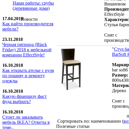
Наши работы: срубы
Вишневом
(деревянные дома)
Производит
EffectStyle
17.04.2019
Новости
Характерис
Как найти производителя
Стулья барн
мебели?
Снят с
23.11.2018
производств
Черная пятница (Black
"
Стул б
Friday) 2018 в мебельной
BarSoft 
компании EffectStyle!
Маркир
16.10.2018
bar soft6
Как открыть ателье с нуля
Размер:
по пошиву и ремонту
800х430
одежды
Матери
Дерево
16.10.2018
Какую франшизу фаст
Снят с
фуда выбрать?
произво
16.10.2018
п
Стoит ли заказывать
Сортировать по: наименованию (
во
мебель IKEA? Ответы в
Полезные статьи
теме..