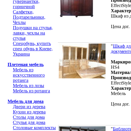
Производ
гувернантки,
EffectStyl
горничной
Характер
Салфетки,
Шкаф из 
Подтарельники,
Чехлы
Цена дог.
Подушки на стулья,
лавки, чехлы на
стулья
Спецобувь, купить
"
Шкаф дл
спец обувь в Киеве,
документ
Украина
Маркиро
Плетеная мебель
HS4
Мебель из
Материа
искусственного
Производ
ротанга
EffectStyl
Мебель из лозы
Характер
Мебель из ротанга
Мебель
Мебель для дома
Цена дог.
Двери из дерева
Кухни из дерева
Столы для дома
Стулья для дома
Столовые комплекты
"
Библиот