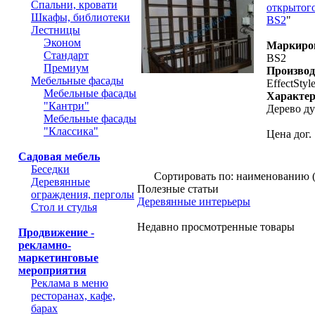
Спальни, кровати
открытог
Шкафы, библиотеки
BS2
"
Лестницы
Эконом
Маркиро
Стандарт
BS2
Премиум
Производ
Мебельные фасады
EffectStyl
Мебельные фасады
Характер
"Кантри"
Дерево д
Мебельные фасады
"Классика"
Цена дог.
Садовая мебель
Беседки
Сортировать по: наименованию 
Деревянные
Полезные статьи
ограждения, перголы
Деревянные интерьеры
Стол и стулья
Недавно просмотренные товары
Продвижение -
рекламно-
маркетинговые
мероприятия
Реклама в меню
ресторанах, кафе,
барах