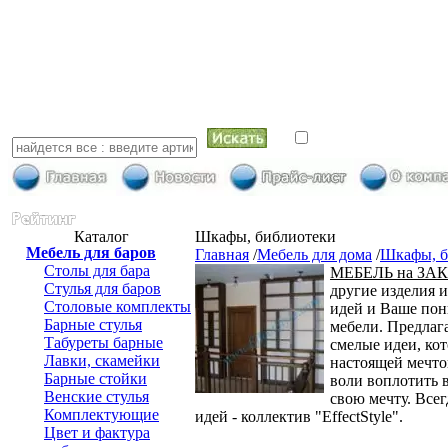
искать в най
Каталог
Шкафы, библиотеки
Мебель для баров
Главная
/
Мебель для дома
/
Шкафы, б
Столы для бара
МЕБЕЛЬ на ЗА
Стулья для баров
другие изделия 
Столовые комплекты
идей и Ваше пон
Барные стулья
мебели. Предлаг
Табуреты барные
смелые идеи, ко
Лавки, скамейки
настоящей мечтой
Барные стойки
воли воплотить в
Венские стулья
свою мечту. Все
Комплектующие
идей - коллектив "EffectStyle".
Цвет и фактура