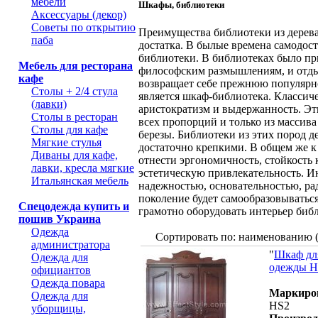
мебели
Шкафы, библиотеки
Аксессуары (декор)
Советы по открытию
Преимущества библиотеки из дерева
паба
достатка. В былые времена самодос
библиотеки. В библиотеках было при
Мебель для ресторана
философским размышлениям, и отдых
кафе
возвращает себе прежнюю популярн
Столы + 2/4 стула
является шкаф-библиотека. Классич
(лавки)
аристократизм и выдержанность. Э
Столы в ресторан
всех пропорций и только из массива 
Столы для кафе
березы. Библиотеки из этих пород 
Мягкие стулья
достаточно крепкими. В общем же к
Диваны для кафе,
отнести эргономичность, стойкость
лавки, кресла мягкие
эстетическую привлекательность. И
Итальянская мебель
надежностью, основательностью, ра
поколение будет самообразовываться
Спецодежда купить и
грамотно оборудовать интерьер биб
пошив Украина
Одежда
Сортировать по: наименованию 
администратора
"
Шкаф дл
Одежда для
одежды H
официантов
Одежда повара
Маркиро
Одежда для
HS2
уборщицы,