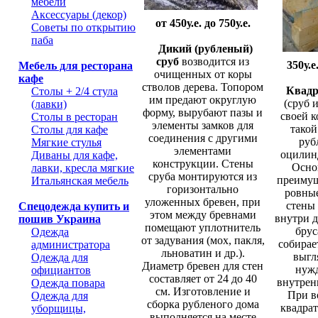
мебели
Аксессуары (декор)
от 450у.е. до 750у.е.
Советы по открытию
паба
Дикий (рубленый)
сруб
возводится из
350у.е
Мебель для ресторана
очищенных от коры
кафе
стволов дерева. Топором
Квадра
Столы + 2/4 стула
им предают округлую
(сруб и
(лавки)
форму, вырубают пазы и
своей 
Столы в ресторан
элементы замков для
такой
Столы для кафе
соединения с другими
руб
Мягкие стулья
элементами
оцилин
Диваны для кафе,
конструкции. Стены
Осно
лавки, кресла мягкие
сруба монтируются из
преимущ
Итальянская мебель
горизонтально
ровные
уложенных бревен, при
стены
Спецодежда купить и
этом между бревнами
внутри д
пошив Украина
помещают уплотнитель
брус
Одежда
от задувания (мох, пакля,
собирае
администратора
льноватин и др.).
выгл
Одежда для
Диаметр бревен для стен
нужд
официантов
составляет от 24 до 40
внутрен
Одежда повара
см. Изготовление и
При в
Одежда для
сборка рубленого дома
квадра
уборщицы,
выполняется на месте