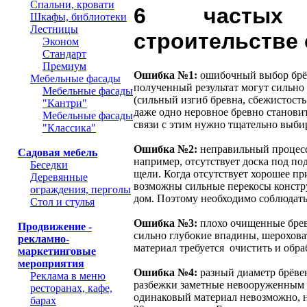
Спальни, кровати
6 частых
Шкафы, библиотеки
Лестницы
строительстве 
Эконом
Стандарт
Премиум
Ошибка №1:
ошибочный выбор брёв
Мебельные фасады
полученный результат могут сильно
Мебельные фасады
(сильный изгиб бревна, сбежистость 
"Кантри"
даже одно неровное бревно станови
Мебельные фасады
связи с этим нужно тщательно выбир
"Классика"
Ошибка №2:
неправильный процесс 
Садовая мебель
например, отсутствует доска под под
Беседки
щели. Когда отсутствует хорошее пр
Деревянные
возможны сильные перекосы конструк
ограждения, перголы
дом. Поэтому необходимо соблюдат
Стол и стулья
Ошибка №3:
плохо очищенные брев
Продвижение -
сильно глубокие впадины, шероховат
рекламно-
материал требуется очистить и обра
маркетинговые
мероприятия
Ошибка №4:
разный диаметр брёве
Реклама в меню
разбежки заметные невооруженным 
ресторанах, кафе,
одинаковый материал невозможно, н
барах