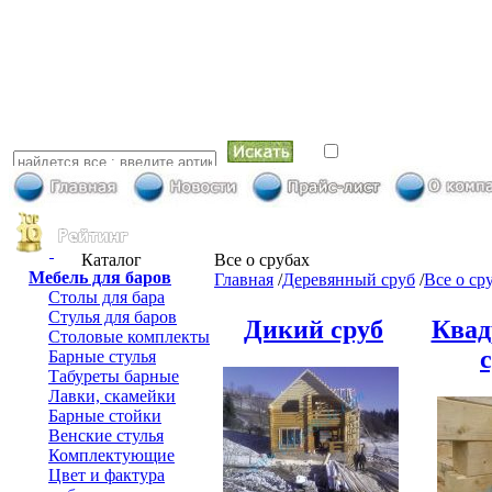
искать в най
Каталог
Все о срубах
Мебель для баров
Главная
/
Деревянный сруб
/
Все о ср
Столы для бара
Стулья для баров
Дикий сруб
Квад
Столовые комплекты
Барные стулья
Табуреты барные
Лавки, скамейки
Барные стойки
Венские стулья
Комплектующие
Цвет и фактура