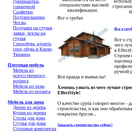
использ
гувернантки,
специалистами высокой
строганн
горничной
квалификации.
б
Салфетки,
Подтарельники,
Все о срубах
Чехлы
Подушки на стулья,
Все о сру
лавки, чехлы на
стулья
Все о ст
Спецобувь, купить
чего луч
спец обувь в Киеве,
в EffectS
Украина
Строим с
оцилинд
Плетеная мебель
профили
Мебель из
ручной р
искусственного
Вся правда и вымыслы!
ротанга
Мебель из лозы
Хочешь узнать из чего лучше стро
Мебель из ротанга
EffectStyle!
Мебель для дома
О качестве сруба говорит многое - д
Двери из дерева
строительства, и как они обрабатыв
Кухни из дерева
покрытии брусов...
Столы для дома
Стулья для дома
Заказать строительство сейчас!
Столовые комплекты