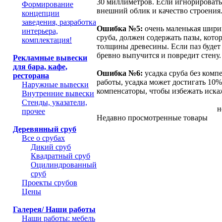
30 миллиметров. Если игнорировать
Формирование
внешний облик и качество строения
концепции
заведения, разработка
Ошибка №5:
очень маленькая ширин
интерьера,
сруба, должен содержать пазы, кот
комплектация!
толщины древесины. Если паз будет
бревно выпучится и повредит стену.
Рекламные вывески
для бара, кафе,
Ошибка №6:
усадка сруба без компе
ресторана
работы, усадка может достигать 10%
Наружные вывески
компенсаторы, чтобы избежать иска
Внутренние вывески
Стенды, указатели,
н
прочее
Недавно просмотренные товары
Деревянный сруб
Все о срубах
Дикий сруб
Квадратный сруб
Оцилиндрованный
сруб
Проекты срубов
Цены
Галерея/ Наши работы
Наши работы: мебель