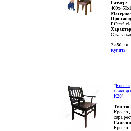
Размер:
400х450х
Материа
Производ
EffectStyl
Характер
Стулья ка
2 450 грн.
Купить
"
Кресло
ирландс
К20
"
Тип тов
Кресло 
бара рес
Разнови
Кресло 