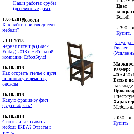
EffectSty
Наши работы: срубы
Цвет
(деревянные дома)
выкрас
Белый
17.04.2019
Новости
Как найти производителя
2 390 гр
мебели?
Купить
23.11.2018
"
Стул для
Черная пятница (Black
Docker
Friday) 2018 в мебельной
(Усиленн
компании EffectStyle!
Маркиро
16.10.2018
Размер:
Как открыть ателье с нуля
400х450х
по пошиву и ремонту
Есть в н
одежды
на складе
Производ
16.10.2018
EffectStyl
Какую франшизу фаст
Характер
фуда выбрать?
Мебель дл
16.10.2018
2 050 грн.
Стoит ли заказывать
Купить
мебель IKEA? Ответы в
теме..