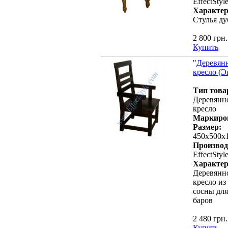
EffectStyl
Характер
Стулья д
2 800 грн.
Купить
"
Деревян
кресло (Э
Тип това
Деревянн
кресло
Маркиро
Размер:
450х500х
Производ
EffectStyl
Характер
Деревянн
кресло из
сосны для
баров
2 480 грн.
Купить