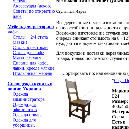
Возможно изготовление стульев по
мебели
Аксессуары (декор)
Советы по открытию
Стулья для баров
паба
Все деревянные стулья изготавлива
Мебель для ресторана
износостойкости и надежности с п
кафе
Возможно изготовление стульев для 
Столы + 2/4 стула
очередь снижает стоимость на 8 - 1
(лавки)
нуждаются в доукомплектовании ме
Столы в ресторан
Столы для кафе
Для покупки и доставки деревянных
Мягкие стулья
товара, только после этого стулья о
Диваны для кафе,
лавки, кресла мягкие
Итальянская мебель
Сортировать по: наименованию (
"
Стул D
Спецодежда купить и
пошив Украина
Маркир
Одежда
Б24
администратора
Размер:
Одежда для
400х450
официантов
Матери
Одежда повара
Сосна
Одежда для
Есть в
уборщицы,
наличии