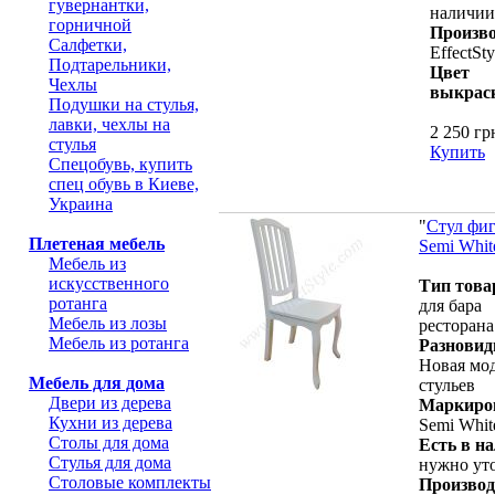
гувернантки,
наличии
горничной
Произво
Салфетки,
EffectSty
Подтарельники,
Цвет
Чехлы
выкрас
Подушки на стулья,
лавки, чехлы на
2 250 гр
стулья
Купить
Спецобувь, купить
спец обувь в Киеве,
Украина
"
Стул фи
Плетеная мебель
Semi Whit
Мебель из
искусственного
Тип това
ротанга
для бара
Мебель из лозы
ресторана
Мебель из ротанга
Разновид
Новая мо
Мебель для дома
стульев
Двери из дерева
Маркиро
Кухни из дерева
Semi Whit
Столы для дома
Есть в н
Стулья для дома
нужно ут
Столовые комплекты
Производ