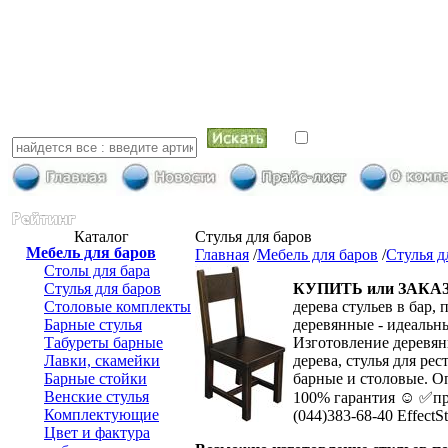
искать в най
Каталог
Стулья для баров
Мебель для баров
Главная
/
Мебель для баров
/
Стулья д
Столы для бара
Стулья для баров
КУПИТЬ или ЗАКА
Столовые комплекты
дерева стульев в бар,
Барные стулья
деревянные - идеальны
Табуреты барные
Изготовление деревянн
Лавки, скамейки
дерева, стулья для ре
Барные стойки
барные и столовые. О
Венские стулья
100% гарантия ☺ ✅пр
Комплектующие
(044)383-68-40 EffectSt
Цвет и фактура