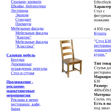
Спальни, кровати
EffectStyl
Шкафы, библиотеки
Характер
Лестницы
Стул с
Эконом
фигурны
Стандарт
ножками
Премиум
Мебельные фасады
4 850 грн.
Мебельные фасады
Купить
"Кантри"
"
Стул Б30
Мебельные фасады
ресторана
"Классика"
домашне
кухни.
"
Садовая мебель
Беседки
Тип това
Деревянные
Стулья дл
ограждения, перголы
ресторана
Стол и стулья
Маркиро
Б30
Продвижение -
Размер:
рекламно-
400х450х
маркетинговые
Материа
мероприятия
Сосна, по
Реклама в меню
Есть в н
ресторанах, кафе,
под заказ
барах