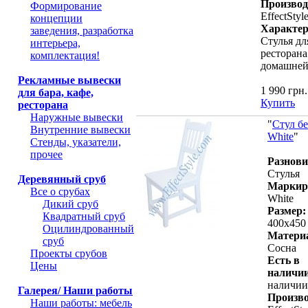
Производ
Формирование
EffectStyl
концепции
Характер
заведения, разработка
Стулья дл
интерьера,
ресторана
комплектация!
домашней
Рекламные вывески
1 990 грн.
для бара, кафе,
Купить
ресторана
Наружные вывески
"
Стул б
Внутренние вывески
White
"
Стенды, указатели,
прочее
Разнови
Стулья
Деревянный сруб
Маркир
Все о срубах
White
Дикий сруб
Размер:
Квадратный сруб
400х450
Оцилиндрованный
Матери
сруб
Сосна
Проекты срубов
Есть в
Цены
наличии
наличии
Галерея/ Наши работы
Произво
Наши работы: мебель