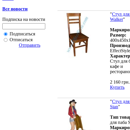
Все новости
"
Стул для
Подписка на новости
Walker
"
Маркиро
Подписаться
Размер:
Отписаться
400х450х
Отправить
Производ
EffectStyl
Характер
Стул для 
кафе и
ресторан
2 160 грн.
Купить
"
Стул для
Stan
"
Тип това
для паба 
Маркиро