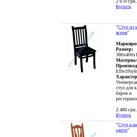
2 670 грн.
Купить
"
Стул из 
ясеня
"
Маркиро
Размер:
380х400х
Материа
Производ
EffectStyl
Характер
Универса
стул для к
баров и
ресторан
2 480 грн.
Купить
"
Стул кла
цвете
"