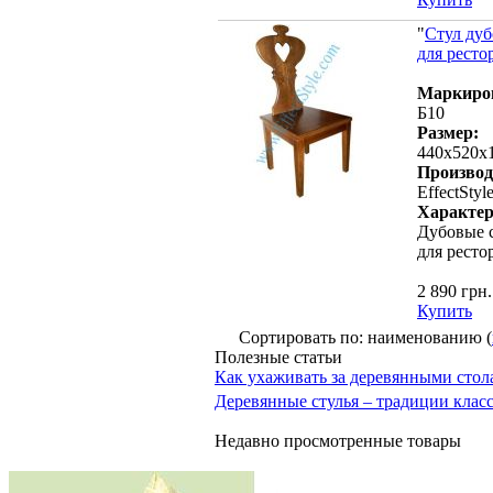
"
Стул ду
для ресто
Маркиро
Б10
Размер:
440х520х
Производ
EffectStyl
Характер
Дубовые 
для ресто
2 890 грн.
Купить
Сортировать по: наименованию (
Полезные статьи
Как ухаживать за деревянными стол
Деревянные стулья – традиции клас
Недавно просмотренные товары