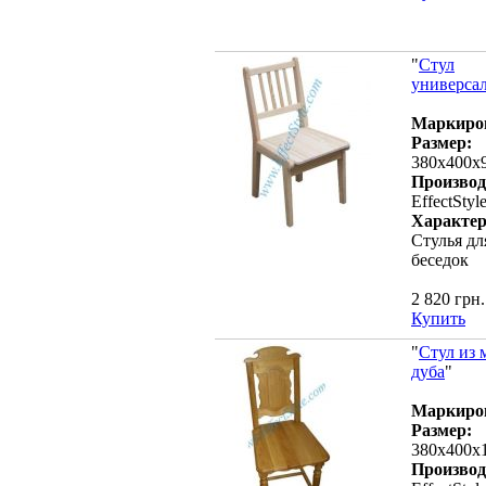
"
Cтул
универса
Маркиро
Размер:
380х400х
Производ
EffectStyl
Характер
Стулья дл
беседок
2 820 грн.
Купить
"
Стул из 
дуба
"
Маркиро
Размер:
380х400х
Производ