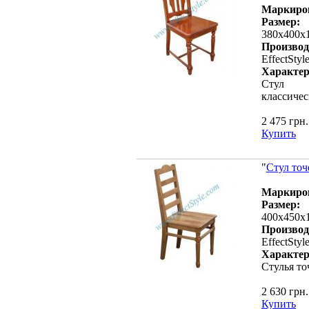
Маркиро
Размер:
380х400х
Производ
EffectStyl
Характер
Стул
классиче
2 475 грн.
Купить
"
Стул то
Маркиро
Размер:
400х450х
Производ
EffectStyl
Характер
Стулья т
2 630 грн.
Купить