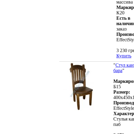
массива
Маркир
К20
Есть в
наличии
заказ
Произво
EffectSty
3 230 гр
Купить
"
Стул кан
бара
"
Маркиро
Б15
Размер:
400х450х
Производ
EffectStyl
Характер
Стулья ка
паб