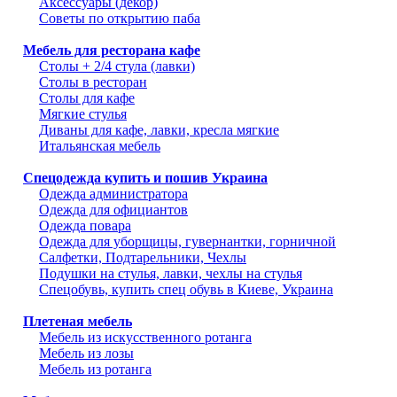
Аксессуары (декор)
Советы по открытию паба
Мебель для ресторана кафе
Столы + 2/4 стула (лавки)
Столы в ресторан
Столы для кафе
Мягкие стулья
Диваны для кафе, лавки, кресла мягкие
Итальянская мебель
Спецодежда купить и пошив Украина
Одежда администратора
Одежда для официантов
Одежда повара
Одежда для уборщицы, гувернантки, горничной
Салфетки, Подтарельники, Чехлы
Подушки на стулья, лавки, чехлы на стулья
Спецобувь, купить спец обувь в Киеве, Украина
Плетеная мебель
Мебель из искусственного ротанга
Мебель из лозы
Мебель из ротанга