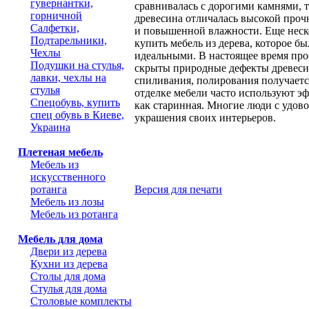
гувернантки,
сравнивалась с дорогими камнями, т
горничной
древесина отличалась высокой проч
Салфетки,
и повышенной влажности. Еще неско
Подтарельники,
купить мебель из дерева, которое б
Чехлы
идеальными. В настоящее время проб
Подушки на стулья,
скрыты природные дефекты древесин
лавки, чехлы на
спиливания, полирования получаетс
стулья
отделке мебели часто используют эф
Спецобувь, купить
как старинная. Многие люди с удов
спец обувь в Киеве,
украшения своих интерьеров.
Украина
Плетеная мебель
Мебель из
искусственного
ротанга
Версия для печати
Мебель из лозы
Мебель из ротанга
Мебель для дома
Двери из дерева
Кухни из дерева
Столы для дома
Стулья для дома
Столовые комплекты