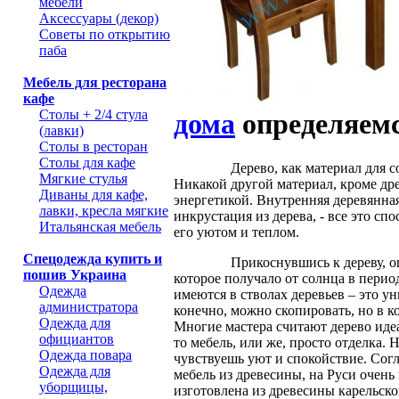
мебели
Аксессуары (декор)
Советы по открытию
паба
Мебель для ресторана
кафе
Столы + 2/4 стула
дома
определяемся
(лавки)
Столы в ресторан
Столы для кафе
Дерево, как материал для созда
Мягкие стулья
Никакой другой материал, кроме дре
Диваны для кафе,
энергетикой. Внутренняя деревянная
лавки, кресла мягкие
инкрустация из дерева, - все это с
Итальянская мебель
его уютом и теплом.
Спецодежда купить и
Прикоснувшись к дереву, ощущае
пошив Украина
которое получало от солнца в перио
Одежда
имеются в стволах деревьев – это у
администратора
конечно, можно скопировать, но в к
Одежда для
Многие мастера считают дерево иде
официантов
то мебель, или же, просто отделка. 
Одежда повара
чувствуешь уют и спокойствие. Согл
Одежда для
мебель из древесины, на Руси очень
уборщицы,
изготовлена из древесины карельско