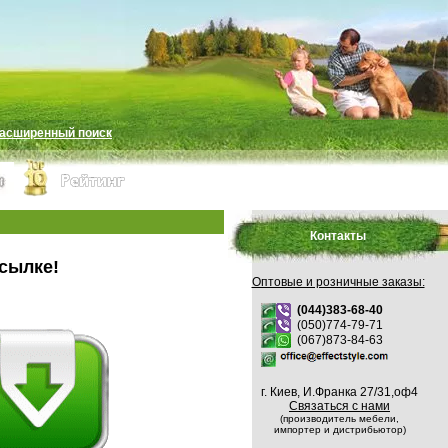
асширенный поиск
Контакты
сылке!
Оптовые и розничные заказы:
(044)383-68-40
(050)774-79-71
(067)873-84-63
г. Киев, И.Франка 27/31,оф4
Связаться с нами
(производитель мебели,
импортер и дистрибьютор)