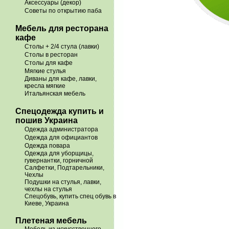
Аксессуары (декор)
Советы по открытию паба
Мебель для ресторана
кафе
Столы + 2/4 стула (лавки)
Столы в ресторан
Столы для кафе
Мягкие стулья
Диваны для кафе, лавки,
кресла мягкие
Итальянская мебель
Спецодежда купить и
пошив Украина
Одежда администратора
Одежда для официантов
Одежда повара
Одежда для уборщицы,
гувернантки, горничной
Салфетки, Подтарельники,
Чехлы
Подушки на стулья, лавки,
чехлы на стулья
Спецобувь, купить спец обувь в
Киеве, Украина
Плетеная мебель