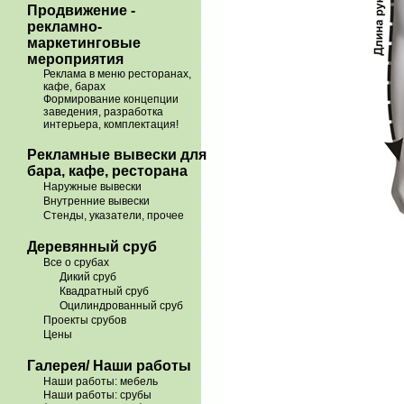
Продвижение -
рекламно-
маркетинговые
мероприятия
Реклама в меню ресторанах,
кафе, барах
Формирование концепции
заведения, разработка
интерьера, комплектация!
Рекламные вывески для
бара, кафе, ресторана
Наружные вывески
Внутренние вывески
Стенды, указатели, прочее
Деревянный сруб
Все о срубах
Дикий сруб
Квадратный сруб
Оцилиндрованный сруб
Проекты срубов
Цены
Галерея/ Наши работы
Наши работы: мебель
Наши работы: срубы