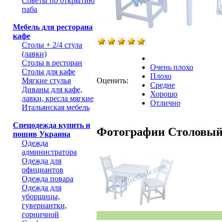
Советы по открытию
паба
Мебель для ресторана
кафе
Столы + 2/4 стула
(лавки)
Столы в ресторан
Очень плохо
Столы для кафе
Плохо
Мягкие стулья
Оценить:
Средне
Диваны для кафе,
Хорошо
лавки, кресла мягкие
Отлично
Итальянская мебель
Спецодежда купить и
Фотографии Столовый
пошив Украина
Одежда
администратора
Одежда для
официантов
Одежда повара
Одежда для
уборщицы,
гувернантки,
горничной