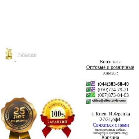
Контакты
Оптовые и розничные
заказы:
(044)383-68-40
(050)774-79-71
(067)873-84-63
г. Киев, И.Франка
27/31,оф4
Связаться с нами
(производитель мебели,
импортер и дистрибьютор)
Корзина