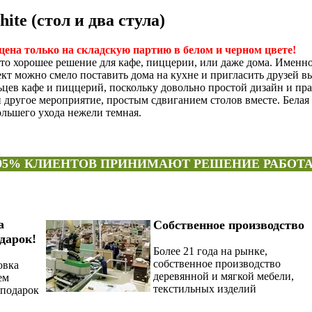
te (стол и два стула)
а только на складскую партию в белом и черном цвете!
это хорошее решение для кафе, пиццерии, или даже дома. Именн
кт можно смело поставить дома на кухне и пригласить друзей в
льцев кафе и пиццерий, поскольку довольно простой дизайн и п
и другое мероприятие, простым сдвиганием столов вместе. Белая 
ольшего ухода нежели темная.
95% КЛИЕНТОВ ПРИНИМАЮТ РЕШЕНИЕ РАБОТА
а
Собственное производство
дарок!
Более 21 года на рынке,
собственное производство
овка
деревянной и мягкой мебели,
ем
текстильных изделий
подарок