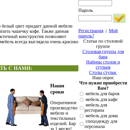
Пароль
о белый цвет придает данной мебели
Регистрация
|
Мой
ыпить чашечку кофе. Также данная
пароль?
рактичный конструктив позволяют
Статьи по столовой
мебель всегда выглядела очень красиво
группе
Столовая группа для
бара
Наборы столов и
стульев
ТЬ С НАМИ:
Столы стулья
Наш опрос
Что нужно приобрести
Наши
Вам?
сроки
мебель для баров
мебель для кафе
Оперативное
мебель для
производство
ресторана
мебели и
мебель для дома
текстильных
спецодежду для
изделий. Бар
персонала
за 1 месяц!