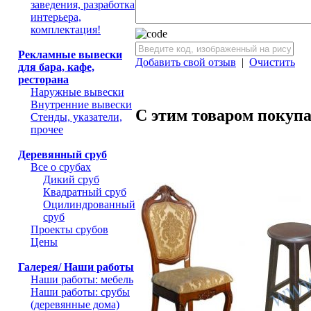
заведения, разработка
интерьера,
комплектация!
Рекламные вывески
Добавить свой отзыв
|
Очистить
для бара, кафе,
ресторана
Наружные вывески
Внутренние вывески
С этим товаром покуп
Стенды, указатели,
прочее
Деревянный сруб
Все о срубах
Дикий сруб
Квадратный сруб
Оцилиндрованный
сруб
Проекты срубов
Цены
Галерея/ Наши работы
Наши работы: мебель
Наши работы: срубы
(деревянные дома)