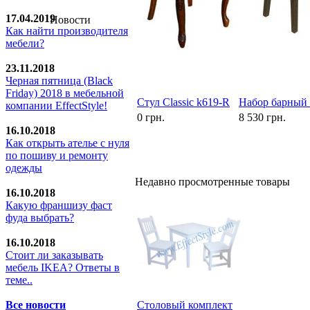
17.04.2019
Новости
Как найти производителя
мебели?
23.11.2018
Черная пятница (Black
Friday) 2018 в мебельной
Стул Classic k619-R
Набор барный в
компании EffectStyle!
0 грн.
8 530 грн.
16.10.2018
Как открыть ателье с нуля
по пошиву и ремонту
одежды
Недавно просмотренные товары
16.10.2018
Какую франшизу фаст
фуда выбрать?
16.10.2018
Стoит ли заказывать
мебель IKEA? Ответы в
теме..
Столовый комплект
Все новости