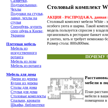
Салфетки,
Подтарельники,
Столовый комплект Whi
Чехлы
Подушки на стулья,
АКЦИЯ - РАСПРОДАЖА, данная цен
лавки, чехлы на
Столовый комплект мебели White - 
стулья
особого уюта и шарма. Такой компле
Спецобувь, купить
модель пользуется спросом у владе
спец обувь в Киеве,
организовать в ресторане банкет ил
Украина
и уютно, хоть и требует немножко б
Размер стола: 800х800мм.
Плетеная мебель
Мебель из
искусственного
ПОЧЕМУ 
ротанга
Мебель из лозы
Мебель из ротанга
Мебель для дома
Расстановк
Двери из дерева
мебели в по
Кухни из дерева
Столы для дома
План расстан
Стулья для дома
мебели в ваш
Столовые комплекты
помещении в 
Спальни, кровати
Шкафы, библиотеки