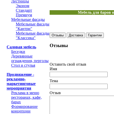
Лестницы
Эконом
Стандарт
Мебель для баров о
Премиум
Мебельные фасады
Мебельные фасады
"Кантри"
Мебельные фасады
Отзывы
Доставка
Гарантии
"Классика"
Отзывы
Садовая мебель
Беседки
Деревянные
ограждения, перголы
Оставить свой отзыв
Стол и стулья
Имя
Продвижение -
рекламно-
Тема
маркетинговые
мероприятия
Реклама в меню
Отзыв
ресторанах, кафе,
барах
Формирование
концепции