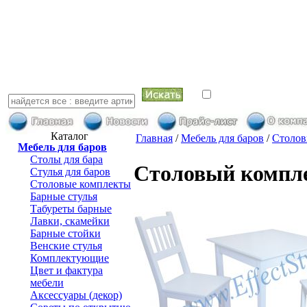
искать в най
Каталог
Главная
/
Мебель для баров
/
Столов
Мебель для баров
Столы для бара
Столовый компле
Стулья для баров
Столовые комплекты
Барные стулья
Табуреты барные
Лавки, скамейки
Барные стойки
Венские стулья
Комплектующие
Цвет и фактура
мебели
Аксессуары (декор)