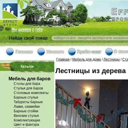
Главная
/
Мебель для дома
/
Лестницы
/
Ст
Каталог
Лестницы из дерева 
Мебель для баров
Столы для бара
Стулья для баров
Столовые комплекты
Барные стулья
Табуреты барные
Лавки, скамейки
Барные стойки
Венские стулья
Комплектующие
Цвет и фактура