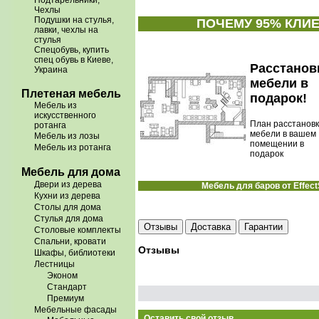
Подтарельники,
Чехлы
Подушки на стулья,
ПОЧЕМУ 95% КЛИ
лавки, чехлы на
стулья
Спецобувь, купить
спец обувь в Киеве,
Расстанов
Украина
мебели в
Плетеная мебель
подарок!
Мебель из
искусственного
План расстанов
ротанга
мебели в вашем
Мебель из лозы
помещении в
Мебель из ротанга
подарок
Мебель для дома
Двери из дерева
Мебель для баров от Effec
Кухни из дерева
Столы для дома
Стулья для дома
Отзывы
Доставка
Гарантии
Столовые комплекты
Спальни, кровати
Отзывы
Шкафы, библиотеки
Лестницы
Эконом
Стандарт
Премиум
Мебельные фасады
Оставить свой отзыв