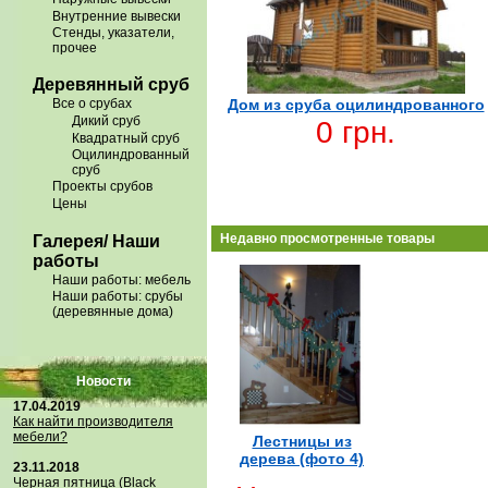
Внутренние вывески
Стенды, указатели,
прочее
Деревянный сруб
Все о срубах
Дом из сруба оцилиндрованного
Дикий сруб
0 грн.
Квадратный сруб
Оцилиндрованный
сруб
Проекты срубов
Цены
Недавно просмотренные товары
Галерея/ Наши
работы
Наши работы: мебель
Наши работы: срубы
(деревянные дома)
Новости
17.04.2019
Как найти производителя
мебели?
Лестницы из
дерева (фото 4)
23.11.2018
Черная пятница (Black