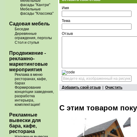
Мебельные
фасады "Кантри"
Имя
Мебельные
фасады "Классика"
Тема
Садовая мебель
Беседки
Отзыв
Деревянные
ограждения, перголы
Стол и стулья
Продвижение -
рекламно-
маркетинговые
мероприятия
Реклама в меню
ресторанах, кафе,
барах
Добавить свой отзыв
|
Очистить
Формирование
концепции заведения,
разработка
интерьера,
комплектация!
С этим товаром пок
Рекламные
вывески для
бара, кафе,
ресторана
Наружные вывески