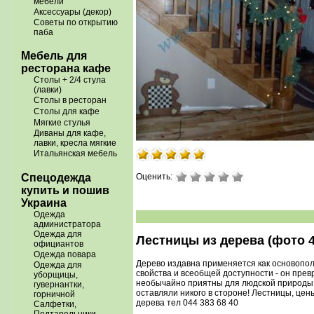
мебели
Аксессуары (декор)
Советы по открытию
паба
Мебель для
ресторана кафе
Столы + 2/4 стула
(лавки)
Столы в ресторан
Столы для кафе
Мягкие стулья
Диваны для кафе,
лавки, кресла мягкие
Итальянская мебель
Спецодежда
Оценить:
купить и пошив
Украина
Одежда
администратора
Одежда для
Лестницы из дерева (фото 4
официантов
Одежда повара
Дерево издавна применяется как основопо
Одежда для
свойства и всеобщей доступности - он пре
уборщицы,
необычайно приятны для людской природы, 
гувернантки,
оставляли никого в стороне! Лестницы, цен
горничной
дерева тел 044 383 68 40
Салфетки,