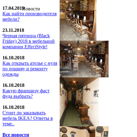
17.04.2019
Новости
Как найти производителя
мебели?
23.11.2018
Черная пятница (Black
Friday) 2018 в мебельной
компании EffectStyle!
16.10.2018
Как открыть ателье с нуля
по пошиву и ремонту
одежды
16.10.2018
Какую франшизу фаст
фуда выбрать?
16.10.2018
Стoит ли заказывать
мебель IKEA? Ответы в
теме..
Все новости