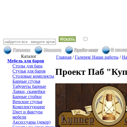
искать в най
Каталог
Главная
/
Галерея/ Наши работы
/
На
Мебель для баров
Столы для бара
Проект Паб "Ку
Стулья для баров
Столовые комплекты
Барные стулья
Табуреты барные
Лавки, скамейки
Барные стойки
Венские стулья
Комплектующие
Цвет и фактура
мебели
Аксессуары (декор)