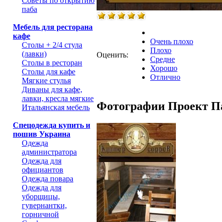
Советы по открытию
паба
Мебель для ресторана
кафе
Очень плохо
Столы + 2/4 стула
Плохо
(лавки)
Оценить:
Средне
Столы в ресторан
Хорошо
Столы для кафе
Отлично
Мягкие стулья
Диваны для кафе,
лавки, кресла мягкие
Фотографии Проект П
Итальянская мебель
Спецодежда купить и
пошив Украина
Одежда
администратора
Одежда для
официантов
Одежда повара
Одежда для
уборщицы,
гувернантки,
горничной