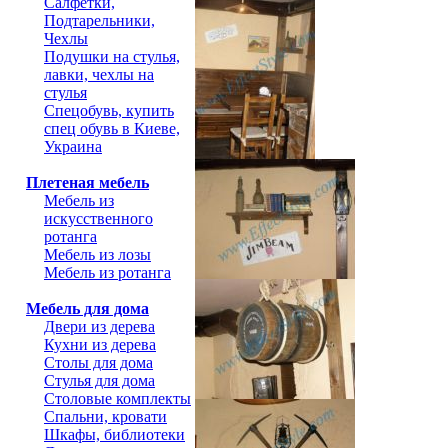
Салфетки,
Подтарельники,
Чехлы
Подушки на стулья,
лавки, чехлы на
стулья
Спецобувь, купить
спец обувь в Киеве,
Украина
Плетеная мебель
Мебель из
искусственного
ротанга
Мебель из лозы
Мебель из ротанга
Мебель для дома
Двери из дерева
Кухни из дерева
Столы для дома
Стулья для дома
Столовые комплекты
Спальни, кровати
Шкафы, библиотеки