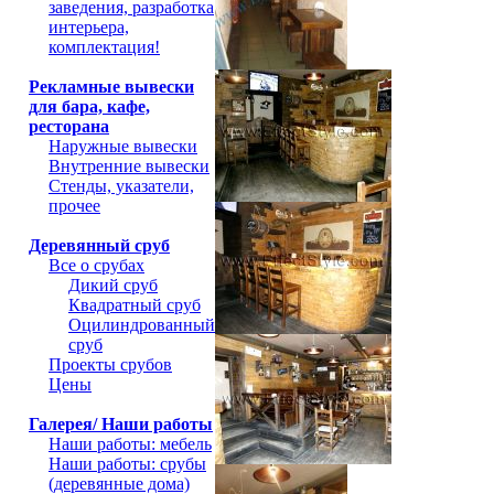
заведения, разработка
интерьера,
комплектация!
Рекламные вывески
для бара, кафе,
ресторана
Наружные вывески
Внутренние вывески
Стенды, указатели,
прочее
Деревянный сруб
Все о срубах
Дикий сруб
Квадратный сруб
Оцилиндрованный
сруб
Проекты срубов
Цены
Галерея/ Наши работы
Наши работы: мебель
Наши работы: срубы
(деревянные дома)