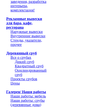
заведения, разработка
интерьера,
комплектация!
Рекламные вывески
для бара, кафе,
ресторана
Наружные вывески
Внутренние вывески
Стенды, указатели,
прочее
Деревянный сруб
Все о срубах
Дикий сруб
Квадратный сруб
Оцилиндрованный
сруб
Проекты срубов
Цены
Галерея/ Наши работы
Наши работы: мебель
Наши работы: срубы
(деревянные дома)