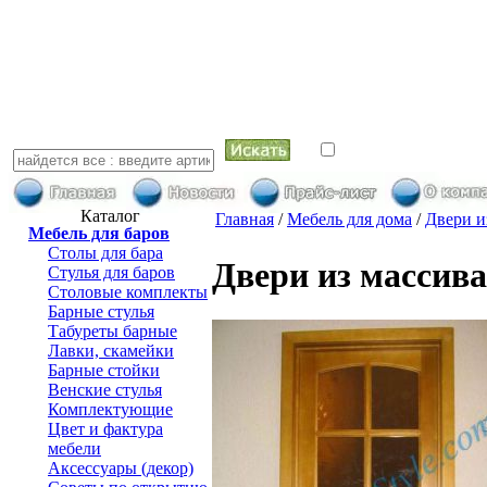
искать в най
Каталог
Главная
/
Мебель для дома
/
Двери и
Мебель для баров
Столы для бара
Двери из массив
Стулья для баров
Столовые комплекты
Барные стулья
Табуреты барные
Лавки, скамейки
Барные стойки
Венские стулья
Комплектующие
Цвет и фактура
мебели
Аксессуары (декор)