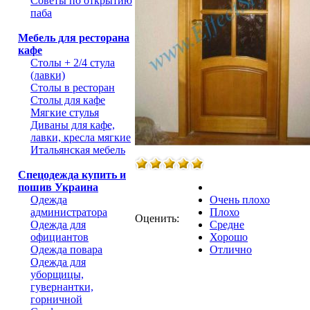
Советы по открытию
паба
Мебель для ресторана
кафе
Столы + 2/4 стула
(лавки)
Столы в ресторан
Столы для кафе
Мягкие стулья
Диваны для кафе,
лавки, кресла мягкие
Итальянская мебель
Спецодежда купить и
пошив Украина
Одежда
Очень плохо
администратора
Плохо
Оценить:
Одежда для
Средне
официантов
Хорошо
Одежда повара
Отлично
Одежда для
уборщицы,
гувернантки,
горничной