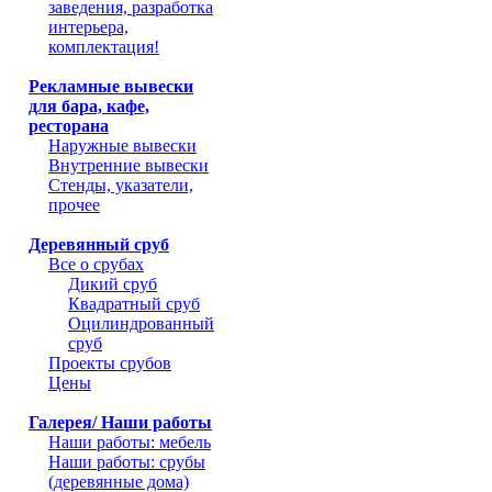
заведения, разработка
интерьера,
комплектация!
Рекламные вывески
для бара, кафе,
ресторана
Наружные вывески
Внутренние вывески
Стенды, указатели,
прочее
Деревянный сруб
Все о срубах
Дикий сруб
Квадратный сруб
Оцилиндрованный
сруб
Проекты срубов
Цены
Галерея/ Наши работы
Наши работы: мебель
Наши работы: срубы
(деревянные дома)