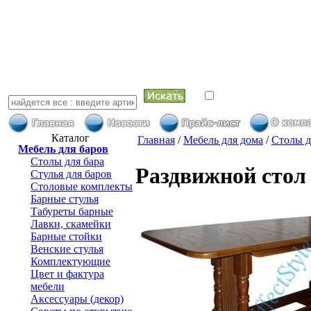
искать в най
Каталог
Главная
/
Мебель для дома
/
Столы д
Мебель для баров
Столы для бара
Раздвижной стол
Стулья для баров
Столовые комплекты
Барные стулья
Табуреты барные
Лавки, скамейки
Барные стойки
Венские стулья
Комплектующие
Цвет и фактура
мебели
Аксессуары (декор)