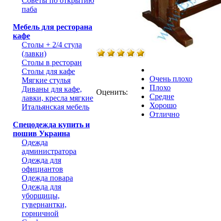
Советы по открытию
паба
Мебель для ресторана
кафе
Столы + 2/4 стула
(лавки)
Столы в ресторан
Столы для кафе
Очень плохо
Мягкие стулья
Плохо
Диваны для кафе,
Оценить:
Средне
лавки, кресла мягкие
Хорошо
Итальянская мебель
Отлично
Спецодежда купить и
пошив Украина
Одежда
администратора
Одежда для
официантов
Одежда повара
Одежда для
уборщицы,
гувернантки,
горничной