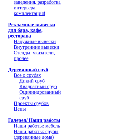
заведения, разработка
интерьера,
комплектация!
Рекламные вывески
для бара, кафе,
ресторана
Наружные вывески
Внутренние вывески
Стенды, указатели,
прочее
Деревянный сруб
Все о срубах
Дикий сруб
Квадратный сруб
Оцилиндрованный
сруб
Проекты срубов
Цены
Галерея/ Наши работы
Наши работы: мебель
Наши работы: срубы
(деревянные дома)