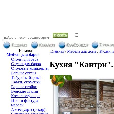
искать в най
Каталог
Главная
/
Мебель для дома
/
Кухни и
Мебель для баров
Столы для бара
Кухня "Кантри". 
Стулья для баров
Столовые комплекты
Барные стулья
Табуреты барные
Лавки, скамейки
Барные стойки
Венские стулья
Комплектующие
Цвет и фактура
мебели
Аксессуары (декор)