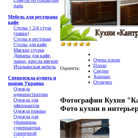
Советы по открытию
паба
Мебель для ресторана
кафе
Столы + 2/4 стула
(лавки)
Столы в ресторан
Столы для кафе
Мягкие стулья
Диваны для кафе,
Очень плохо
лавки, кресла мягкие
Плохо
Итальянская мебель
Оценить:
Средне
Хорошо
Спецодежда купить и
Отлично
пошив Украина
Одежда
администратора
Фотографии Кухня "К
Одежда для
официантов
Фото кухни в интерьер
Одежда повара
Одежда для
уборщицы,
гувернантки,
горничной