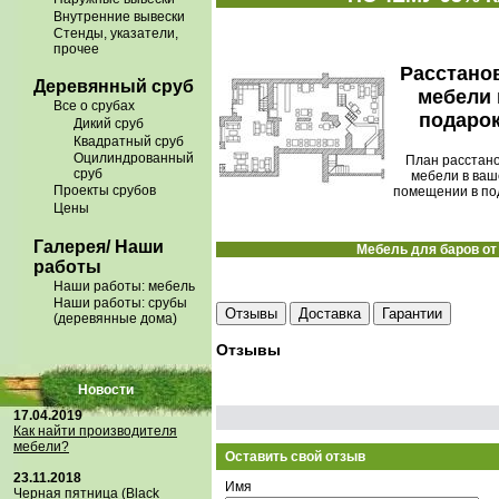
Внутренние вывески
Стенды, указатели,
прочее
Расcтано
Деревянный сруб
мебели 
Все о срубах
подарок
Дикий сруб
Квадратный сруб
Оцилиндрованный
План расстано
сруб
мебели в ва
Проекты срубов
помещении в по
Цены
Галерея/ Наши
Мебель для баров от 
работы
Наши работы: мебель
Наши работы: срубы
Отзывы
Доставка
Гарантии
(деревянные дома)
Отзывы
Новости
17.04.2019
Как найти производителя
мебели?
Оставить свой отзыв
23.11.2018
Имя
Черная пятница (Black