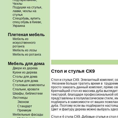
Подтарельники,
Чехлы
Подушки на стулья,
лавки, чехлы на
стулья
Спецобувь, купить
спец обувь в Киеве,
Украина
Плетеная мебель
Мебель из
искусственного
ротанга
Мебель из лозы
Мебель из ротанга
Мебель для дома
Двери из дерева
Стол и стулья СК9
Кухни из дерева
Столы для дома
Стол и стулья СК9. Элегантный комплект, с
Стулья для дома
Незачем больше тратить время в трудоемки
Столовые комплекты
просто заказать данный комплект, прямо се
Спальни, кровати
Крепчайший стол из массива дуба выглядит 
Шкафы, библиотеки
текстурой, благодаря профессиональной об
Лестницы
представлены в полуклассическом стиле, им
подбирать в зависимости от ваших пожелан
Эконом
дуба. Поэтому если вы подбираете настоящу
Стандарт
Цвет и фактуру дерева можно выбрать здес
Премиум
Мебельные фасады
Стол и 4 стула СК9. Дубовые стулья и стол 