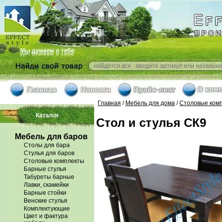
Главная
/
Мебель для дома
/
Столовые ком
Каталог
Стол и стулья СК9
Мебель для баров
Столы для бара
Стулья для баров
Столовые комплекты
Барные стулья
Табуреты барные
Лавки, скамейки
Барные стойки
Венские стулья
Комплектующие
Цвет и фактура