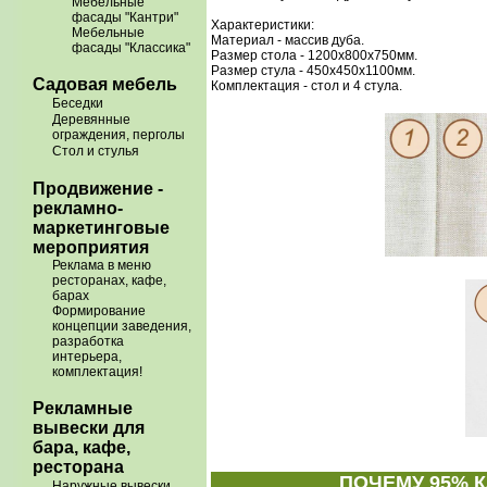
Мебельные
фасады "Кантри"
Характеристики:
Мебельные
Материал - массив дуба.
фасады "Классика"
Размер стола - 1200х800х750мм.
Размер стула - 450х450х1100мм.
Садовая мебель
Комплектация - стол и 4 стула.
Беседки
Деревянные
ограждения, перголы
Стол и стулья
Продвижение -
рекламно-
маркетинговые
мероприятия
Реклама в меню
ресторанах, кафе,
барах
Формирование
концепции заведения,
разработка
интерьера,
комплектация!
Рекламные
вывески для
бара, кафе,
ресторана
ПОЧЕМУ 95% 
Наружные вывески