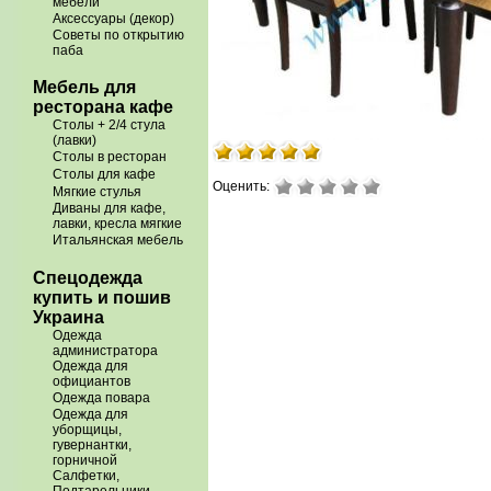
мебели
Аксессуары (декор)
Советы по открытию
паба
Мебель для
ресторана кафе
Столы + 2/4 стула
(лавки)
Столы в ресторан
Столы для кафе
Оценить:
Мягкие стулья
Диваны для кафе,
лавки, кресла мягкие
Итальянская мебель
Спецодежда
купить и пошив
Украина
Одежда
администратора
Одежда для
официантов
Одежда повара
Одежда для
уборщицы,
гувернантки,
горничной
Салфетки,