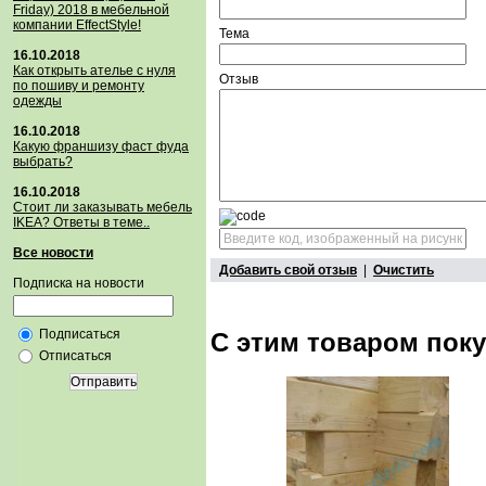
Friday) 2018 в мебельной
компании EffectStyle!
Тема
16.10.2018
Как открыть ателье с нуля
Отзыв
по пошиву и ремонту
одежды
16.10.2018
Какую франшизу фаст фуда
выбрать?
16.10.2018
Стoит ли заказывать мебель
IKEA? Ответы в теме..
Все новости
Добавить свой отзыв
|
Очистить
Подписка на новости
Подписаться
С этим товаром пок
Отписаться
Отправить