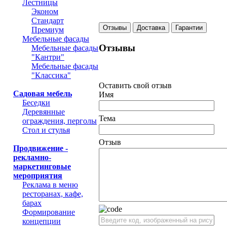
Лестницы
Эконом
Стандарт
Отзывы
Доставка
Гарантии
Премиум
Мебельные фасады
Отзывы
Мебельные фасады
"Кантри"
Мебельные фасады
"Классика"
Оставить свой отзыв
Садовая мебель
Имя
Беседки
Деревянные
Тема
ограждения, перголы
Стол и стулья
Отзыв
Продвижение -
рекламно-
маркетинговые
мероприятия
Реклама в меню
ресторанах, кафе,
барах
Формирование
концепции