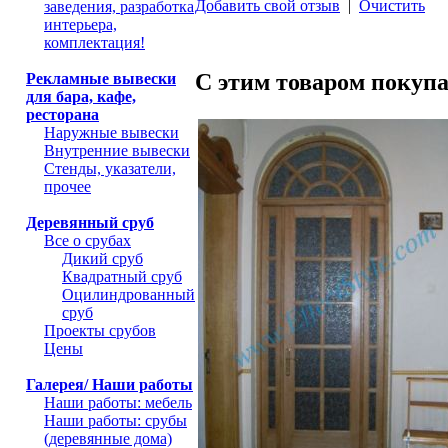
Добавить свой отзыв
|
Очистить
заведения, разработка
интерьера,
комплектация!
С этим товаром покуп
Рекламные вывески
для бара, кафе,
ресторана
Наружные вывески
Внутренние вывески
Стенды, указатели,
прочее
Деревянный сруб
Все о срубах
Дикий сруб
Квадратный сруб
Оцилиндрованный
сруб
Проекты срубов
Цены
Галерея/ Наши работы
Наши работы: мебель
Наши работы: срубы
(деревянные дома)