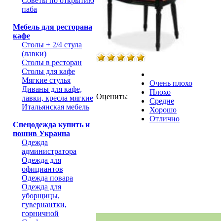
Советы по открытию
паба
Мебель для ресторана
кафе
Столы + 2/4 стула
(лавки)
Столы в ресторан
Столы для кафе
Мягкие стулья
Очень плохо
Диваны для кафе,
Плохо
Оценить:
лавки, кресла мягкие
Средне
Итальянская мебель
Хорошо
Отлично
Спецодежда купить и
пошив Украина
Одежда
администратора
Одежда для
официантов
Одежда повара
Одежда для
уборщицы,
гувернантки,
горничной