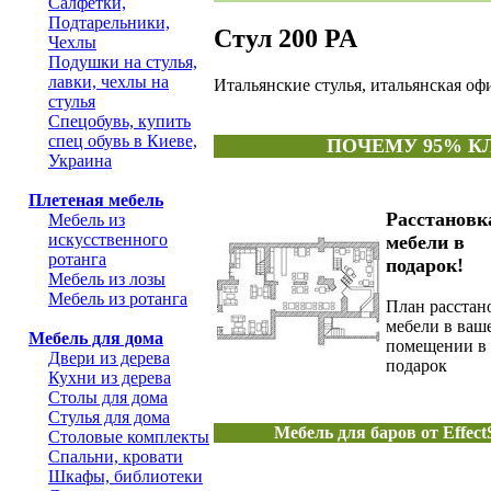
Салфетки,
Подтарельники,
Стул 200 PA
Чехлы
Подушки на стулья,
лавки, чехлы на
Итальянские стулья, итальянская оф
стулья
Спецобувь, купить
спец обувь в Киеве,
ПОЧЕМУ 95% К
Украина
Плетеная мебель
Раcстановк
Мебель из
искусственного
мебели в
ротанга
подарок!
Мебель из лозы
Мебель из ротанга
План расстан
мебели в ваш
Мебель для дома
помещении в
Двери из дерева
подарок
Кухни из дерева
Столы для дома
Стулья для дома
Мебель для баров от Effec
Столовые комплекты
Спальни, кровати
Шкафы, библиотеки