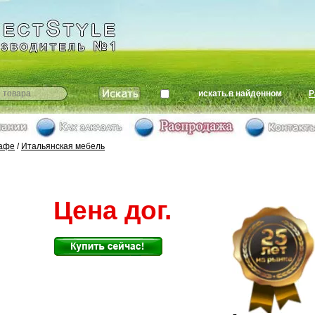
искать в найденном
Р
кафе
/
Итальянская мебель
Цена дог.