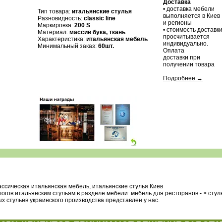
Доставка
• доставка мебели
Тип товара:
итальянские стулья
выполняется в Киев
Разновидность:
classic line
и регионы
Маркировка:
200 S
• стоимость доставк
Материал:
массив бука, ткань
просчитывается
Характеристика:
итальянская мебель
индивидуально.
Минимальный заказ:
60шт.
Оплата
доставки при
получении товара
Подробнее →
ассическая итальянская мебель, итальянские стулья Киев
гов итальянским стульям в разделе мебели: мебель для ресторанов - > стул
х стульев украинского производства представлен у нас.