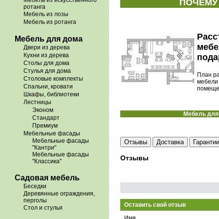
Мебель из искусственного
ПОЧЕМУ
ротанга
Мебель из лозы
Мебель из ротанга
Расc
Мебель для дома
мебе
Двери из дерева
Кухни из дерева
пода
Столы для дома
Стулья для дома
План р
Столовые комплекты
мебели
Спальни, кровати
помеще
Шкафы, библиотеки
Лестницы
Эконом
Мебель для 
Стандарт
Премиум
Мебельные фасады
Мебельные фасады
Отзывы
Доставка
Гаранти
"Кантри"
Мебельные фасады
Отзывы
"Классика"
Садовая мебель
Беседки
Деревянные ограждения,
перголы
Оставить свой отзыв
Стол и стулья
Имя