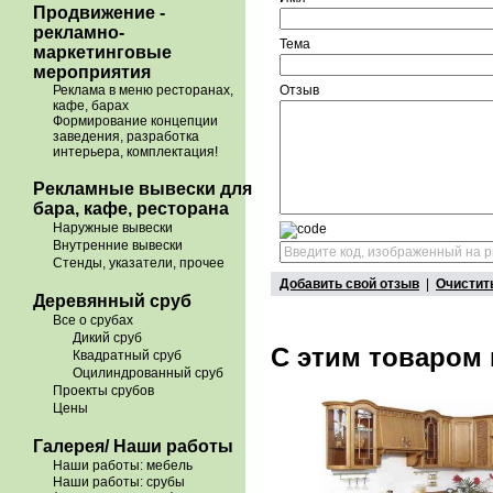
Продвижение -
рекламно-
Тема
маркетинговые
мероприятия
Отзыв
Реклама в меню ресторанах,
кафе, барах
Формирование концепции
заведения, разработка
интерьера, комплектация!
Рекламные вывески для
бара, кафе, ресторана
Наружные вывески
Внутренние вывески
Стенды, указатели, прочее
Добавить свой отзыв
|
Очистит
Деревянный сруб
Все о срубах
Дикий сруб
С этим товаром
Квадратный сруб
Оцилиндрованный сруб
Проекты срубов
Цены
Галерея/ Наши работы
Наши работы: мебель
Наши работы: срубы