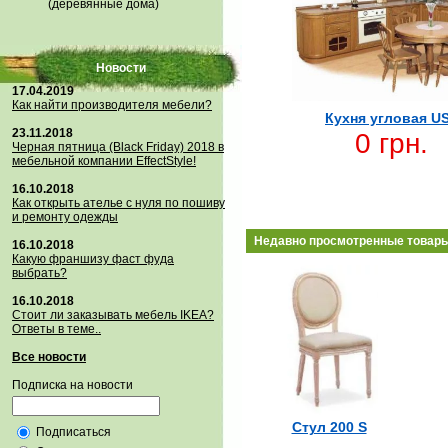
(деревянные дома)
Новости
17.04.2019
Как найти производителя мебели?
Кухня угловая U
23.11.2018
0 грн.
Черная пятница (Black Friday) 2018 в
мебельной компании EffectStyle!
16.10.2018
Как открыть ателье с нуля по пошиву
и ремонту одежды
Недавно просмотренные товар
16.10.2018
Какую франшизу фаст фуда
выбрать?
16.10.2018
Стoит ли заказывать мебель IKEA?
Ответы в теме..
Все новости
Подписка на новости
Стул 200 S
Подписаться