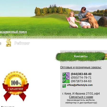
асширенный поиск
Контакты
Оптовые и розничные заказы:
(044)383-68-40
(050)774-79-71
(067)873-84-63
г. Киев, И.Франка 27/31,оф4
Связаться с нами
(производитель мебели,
импортер и дистрибьютор)