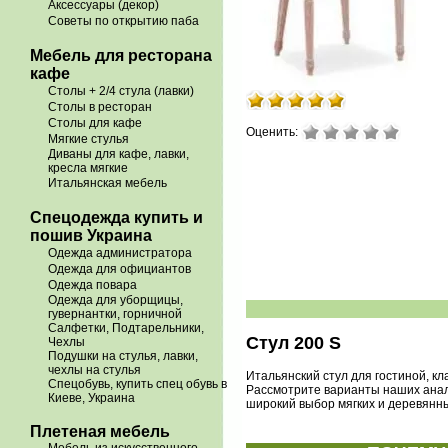
Аксессуары (декор)
Советы по открытию паба
Мебель для ресторана
кафе
Столы + 2/4 стула (лавки)
Столы в ресторан
Столы для кафе
Оценить:
Мягкие стулья
Диваны для кафе, лавки,
кресла мягкие
Итальянская мебель
Спецодежда купить и
пошив Украина
Одежда администратора
Одежда для официантов
Одежда повара
Одежда для уборщицы,
гувернантки, горничной
Салфетки, Подтарельники,
Стул 200 S
Чехлы
Подушки на стулья, лавки,
чехлы на стулья
Итальянский стул для гостиной, кл
Спецобувь, купить спец обувь в
Рассмотрите варианты наших анало
Киеве, Украина
широкий выбор мягких и деревянны
Плетеная мебель