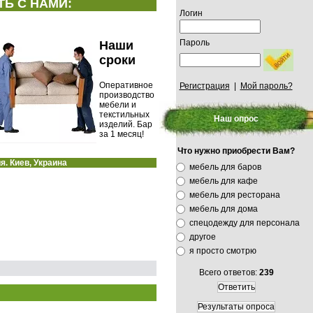
Ь С НАМИ:
Логин
Пароль
Наши
сроки
Оперативное
Регистрация
|
Мой пароль?
производство
мебели и
текстильных
Наш опрос
изделий. Бар
за 1 месяц!
Что нужно приобрести Вам?
я. Киев, Украина
мебель для баров
мебель для кафе
мебель для ресторана
мебель для дома
спецодежду для персонала
другое
я просто смотрю
Всего ответов:
239
Ответить
Результаты опроса