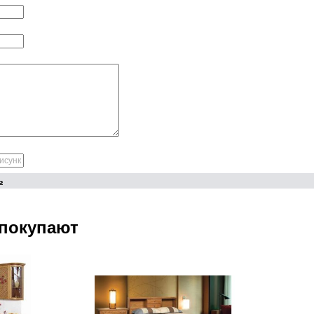
ь
 покупают