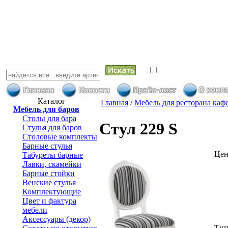
искать в най
Каталог
Главная
/
Мебель для ресторана каф
Мебель для баров
Столы для бара
Стул 229 S
Стулья для баров
Столовые комплекты
Барные стулья
Цен
Табуреты барные
Лавки, скамейки
Барные стойки
Венские стулья
Комплектующие
Цвет и фактура
мебели
Аксессуары (декор)
Тип