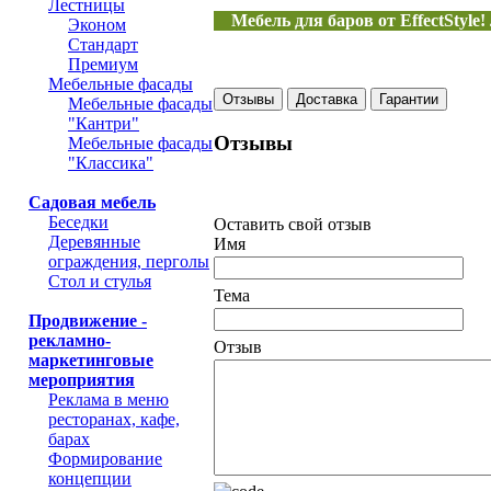
Лестницы
Мебель для баров от EffectStyl
Эконом
Стандарт
Премиум
Мебельные фасады
Отзывы
Доставка
Гарантии
Мебельные фасады
"Кантри"
Отзывы
Мебельные фасады
"Классика"
Садовая мебель
Беседки
Оставить свой отзыв
Деревянные
Имя
ограждения, перголы
Стол и стулья
Тема
Продвижение -
рекламно-
Отзыв
маркетинговые
мероприятия
Реклама в меню
ресторанах, кафе,
барах
Формирование
концепции