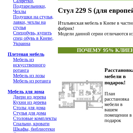
Салфетки,
Подтарельники,
Стул 229 S (для европ
Чехлы
Подушки на стулья,
лавки, чехлы на
Итальянская мебель в Киеве в част
стулья
фабрик!
Спецобувь, купить
Модели данной серии отличаются и
спец обувь в Киеве,
Украина
ПОЧЕМУ 95% КЛИЕ
Плетеная мебель
Мебель из
искусственного
Расcтановк
ротанга
Мебель из лозы
мебели в
Мебель из ротанга
подарок!
Мебель для дома
План
Двери из дерева
расстановка
Кухни из дерева
мебели в
Столы для дома
вашем
Стулья для дома
помещении в
Столовые комплекты
подарок
Спальни, кровати
Шкафы, библиотеки