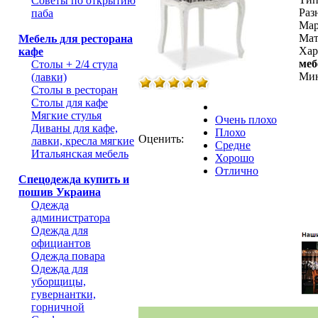
Советы по открытию
Раз
паба
Мар
Мат
Мебель для ресторана
Хар
кафе
меб
Столы + 2/4 стула
Мин
(лавки)
Столы в ресторан
Столы для кафе
Мягкие стулья
Очень плохо
Диваны для кафе,
Плохо
Оценить:
лавки, кресла мягкие
Средне
Итальянская мебель
Хорошо
Отлично
Спецодежда купить и
пошив Украина
Одежда
администратора
Одежда для
официантов
Одежда повара
Одежда для
уборщицы,
гувернантки,
горничной