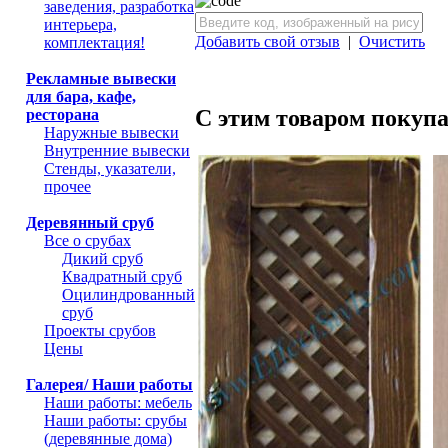
заведения, разработка
интерьера,
Добавить свой отзыв
|
Очистить
комплектация!
Рекламные вывески
для бара, кафе,
С этим товаром покуп
ресторана
Наружные вывески
Внутренние вывески
Стенды, указатели,
прочее
Деревянный сруб
Все о срубах
Дикий сруб
Квадратный сруб
Оцилиндрованный
сруб
Проекты срубов
Цены
Галерея/ Наши работы
Наши работы: мебель
Наши работы: срубы
(деревянные дома)