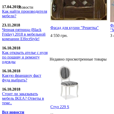
17.04.2019
Новости
Как найти производителя
мебели?
23.11.2018
Ф
Фасад для кухни "Решетка"
Черная пятница (Black
"
Friday) 2018 в мебельной
4 550 грн.
3 
компании EffectStyle!
16.10.2018
Как открыть ателье с нуля
по пошиву и ремонту
Недавно просмотренные товары
одежды
16.10.2018
Какую франшизу фаст
фуда выбрать?
16.10.2018
Стoит ли заказывать
мебель IKEA? Ответы в
теме..
Стул 229 S
Все новости