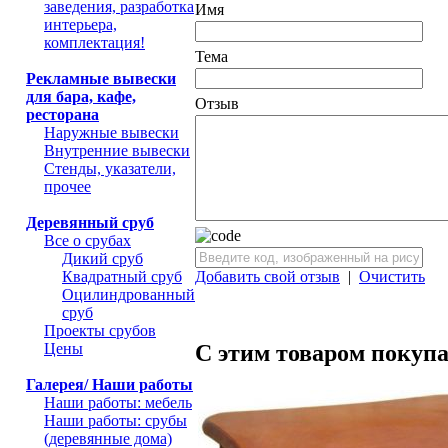
заведения, разработка
Имя
интерьера,
комплектация!
Тема
Рекламные вывески
для бара, кафе,
Отзыв
ресторана
Наружные вывески
Внутренние вывески
Стенды, указатели,
прочее
Деревянный сруб
Все о срубах
Дикий сруб
Квадратный сруб
Добавить свой отзыв
|
Очистить
Оцилиндрованный
сруб
Проекты срубов
С этим товаром покуп
Цены
Галерея/ Наши работы
Наши работы: мебель
Наши работы: срубы
(деревянные дома)