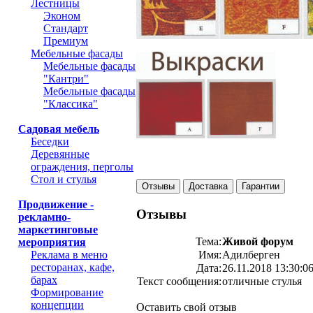
Лестницы
Эконом
Стандарт
Премиум
Мебельные фасады
Мебельные фасады
"Кантри"
Мебельные фасады
"Классика"
Садовая мебель
Беседки
Деревянные
ограждения, перголы
Стол и стулья
Отзывы
Доставка
Гарантии
Продвижение -
Отзывы
рекламно-
маркетинговые
Тема:
Живой форум
мероприятия
Реклама в меню
Имя:
Адилберген
ресторанах, кафе,
Дата:
26.11.2018 13:30:0
барах
Текст сообщения:
отличные стулья
Формирование
концепции
Оставить свой отзыв