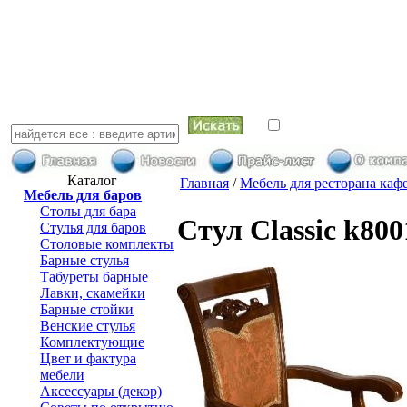
искать в най
Каталог
Главная
/
Мебель для ресторана каф
Мебель для баров
Столы для бара
Стул Classic k800
Стулья для баров
Столовые комплекты
Барные стулья
Табуреты барные
Лавки, скамейки
Барные стойки
Венские стулья
Комплектующие
Цвет и фактура
мебели
Аксессуары (декор)