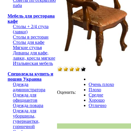
Советы по открытию
паба
Мебель для ресторана
кафе
Столы + 2/4 стула
(лавки)
Столы в ресторан
Столы для кафе
Мягкие стулья
Диваны для кафе,
лавки, кресла мягкие
Итальянская мебель
Спецодежда купить и
пошив Украина
Одежда
Очень плохо
администратора
Плохо
Оценить:
Одежда для
Средне
официантов
Хорошо
Одежда повара
Отлично
Одежда для
уборщицы,
гувернантки,
горничной