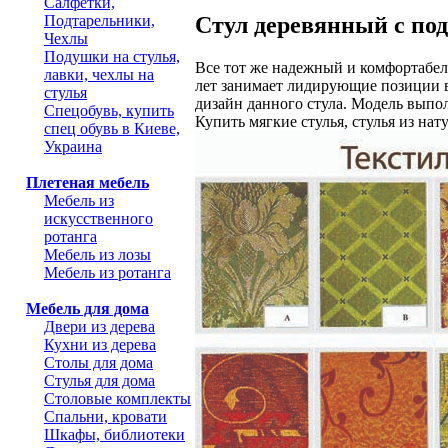
Салфетки,
Стул деревянный с по
Подтарельники,
Чехлы
Подушки на стулья,
Все тот же надежный и комфортабель
лавки, чехлы на
лет занимает лидирующие позиции в
стулья
дизайн данного стула. Модель выпо
Спецобувь, купить
Купить мягкие стулья, стулья из нат
спец обувь в Киеве,
Украина
Плетеная мебель
Мебель из
искусственного
ротанга
Мебель из лозы
Мебель из ротанга
Мебель для дома
Двери из дерева
Кухни из дерева
Столы для дома
Стулья для дома
Столовые комплекты
Спальни, кровати
Шкафы, библиотеки