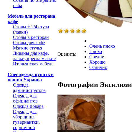
Советы по открытию
паба
Мебель для ресторана
кафе
Столы + 2/4 стула
(лавки)
Столы в ресторан
Столы для кафе
Очень плохо
Мягкие стулья
Плохо
Диваны для кафе,
Оценить:
Средне
лавки, кресла мягкие
Хорошо
Итальянская мебель
Отлично
Спецодежда купить и
пошив Украина
Фотографии Эксклюзи
Одежда
администратора
Одежда для
официантов
Одежда повара
Одежда для
уборщицы,
гувернантки,
горничной