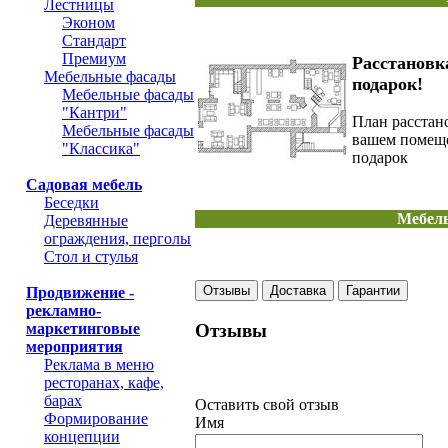
Лестницы
Эконом
Стандарт
Премиум
Расcтановк
Мебельные фасады
подарок!
Мебельные фасады
"Кантри"
План расстан
Мебельные фасады
вашем помещ
"Классика"
подарок
Садовая мебель
Беседки
Мебель
Деревянные
ограждения, перголы
Стол и стулья
Отзывы
Доставка
Гарантии
Продвижение -
рекламно-
Отзывы
маркетинговые
мероприятия
Реклама в меню
ресторанах, кафе,
барах
Оставить свой отзыв
Формирование
Имя
концепции