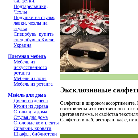
Салфетки,
Подтарельники,
Чехлы
Подушки на стулья,
лавки, чехлы на
стулья
Спецобувь, купить
спец обувь в Киеве,
Украина
Плетеная мебель
Мебель из
искусственного
ротанга
Мебель из лозы
Мебель из ротанга
Эксклюзивные салфет
Мебель для дома
Двери из дерева
Салфетки в широком ассортименте. 
Кухни из дерева
изготовлены из качественного текс
Столы для дома
цветовая гамма, и свойства текстил
Стулья для дома
Салфетки в паб, ресторан, кафе, пиц
Столовые комплекты
Спальни, кровати
Шкафы, библиотеки