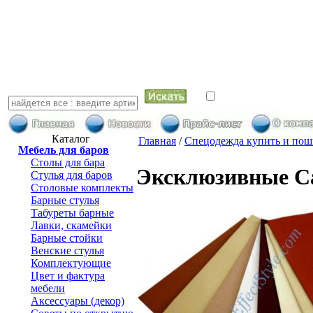
искать в най
Каталог
Главная
/
Спецодежда купить и пош
Мебель для баров
Столы для бара
Эксклюзивные С
Стулья для баров
Столовые комплекты
Барные стулья
Табуреты барные
Лавки, скамейки
Барные стойки
Венские стулья
Комплектующие
Цвет и фактура
мебели
Аксессуары (декор)