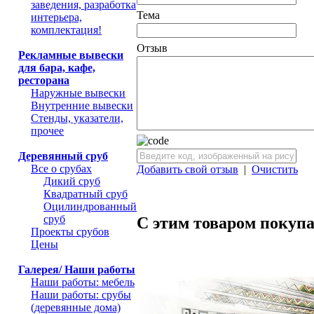
заведения, разработка
Тема
интерьера,
комплектация!
Отзыв
Рекламные вывески
для бара, кафе,
ресторана
Наружные вывески
Внутренние вывески
Стенды, указатели,
прочее
Деревянный сруб
Все о срубах
Добавить свой отзыв
|
Очистить
Дикий сруб
Квадратный сруб
Оцилиндрованный
сруб
С этим товаром покуп
Проекты срубов
Цены
Галерея/ Наши работы
Наши работы: мебель
Наши работы: срубы
(деревянные дома)