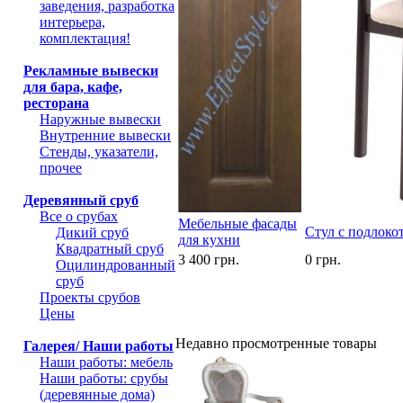
заведения, разработка
интерьера,
комплектация!
Рекламные вывески
для бара, кафе,
ресторана
Наружные вывески
Внутренние вывески
Стенды, указатели,
прочее
Деревянный сруб
Все о срубах
Мебельные фасады
Стул с подлоко
Дикий сруб
для кухни
Квадратный сруб
3 400 грн.
0 грн.
Оцилиндрованный
сруб
Проекты срубов
Цены
Недавно просмотренные товары
Галерея/ Наши работы
Наши работы: мебель
Наши работы: срубы
(деревянные дома)