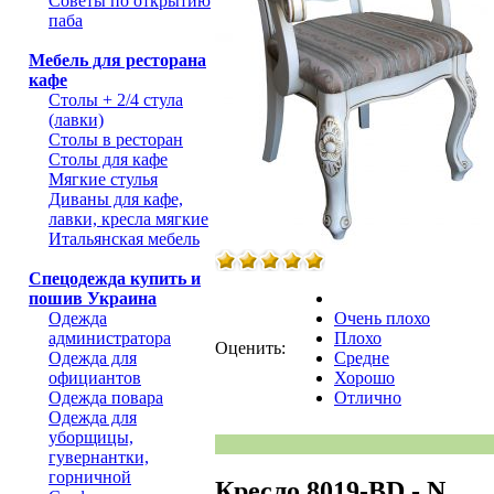
Советы по открытию
паба
Мебель для ресторана
кафе
Столы + 2/4 стула
(лавки)
Столы в ресторан
Столы для кафе
Мягкие стулья
Диваны для кафе,
лавки, кресла мягкие
Итальянская мебель
Спецодежда купить и
пошив Украина
Одежда
Очень плохо
администратора
Плохо
Оценить:
Одежда для
Средне
официантов
Хорошо
Одежда повара
Отлично
Одежда для
уборщицы,
гувернантки,
горничной
Кресло 8019-BD - N