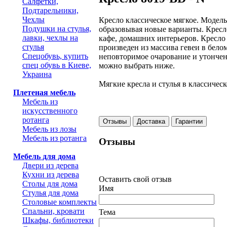
Салфетки,
Подтарельники,
Чехлы
Кресло классическое мягкое. Модел
Подушки на стулья,
образовывая новые варианты. Кресл
лавки, чехлы на
кафе, домашних интерьеров. Кресло
стулья
произведен из массива гевеи в бело
Спецобувь, купить
неповторимое очарование и утончен
спец обувь в Киеве,
можно выбрать ниже.
Украина
Мягкие кресла и стулья в классическ
Плетеная мебель
Мебель из
искусственного
ротанга
Отзывы
Доставка
Гарантии
Мебель из лозы
Мебель из ротанга
Отзывы
Мебель для дома
Двери из дерева
Кухни из дерева
Оставить свой отзыв
Столы для дома
Имя
Стулья для дома
Столовые комплекты
Спальни, кровати
Тема
Шкафы, библиотеки