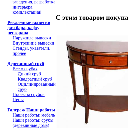
заведения, разработка
интерьера,
комплектация!
С этим товаром покуп
Рекламные вывески
для бара, кафе,
ресторана
Наружные вывески
Внутренние вывески
Стенды, указатели,
прочее
Деревянный сруб
Все о срубах
Дикий сруб
Квадратный сруб
Оцилиндрованный
сруб
Проекты срубов
Цены
Галерея/ Наши работы
Наши работы: мебель
Наши работы: срубы
(деревянные дома)