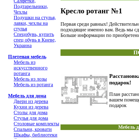
Салфетки,
Подтарельники,
Кресло ротанг №1
Чехлы
Подушки на стулья,
лавки, чехлы на
Первая среди равных! Действительно
стулья
подходящие именно вам. Ведь мы сд
Спецобувь, купить
Больше информации по приобретению
спец обувь в Киеве,
Украина
П
Плетеная мебель
Мебель из
искусственного
ротанга
Расстановк
Мебель из лозы
подарок!
Мебель из ротанга
План расстан
Мебель для дома
вашем помещ
Двери из дерева
подарок
Кухни из дерева
Столы для дома
Стулья для дома
Столовые комплекты
Мебель д
Спальни, кровати
Шкафы, библиотеки