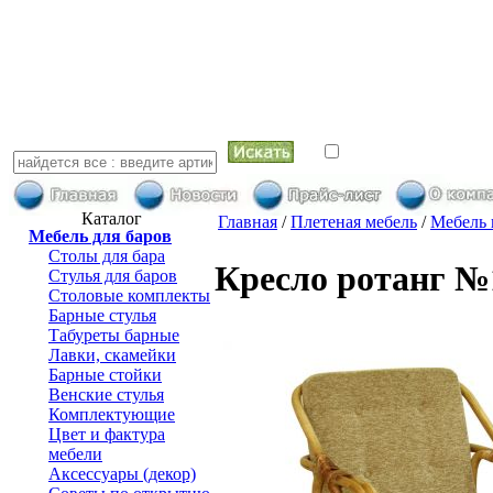
искать в най
Каталог
Главная
/
Плетеная мебель
/
Мебель 
Мебель для баров
Столы для бара
Кресло ротанг №
Стулья для баров
Столовые комплекты
Барные стулья
Табуреты барные
Лавки, скамейки
Барные стойки
Венские стулья
Комплектующие
Цвет и фактура
мебели
Аксессуары (декор)