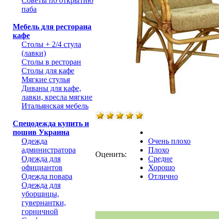
Советы по открытию
паба
Мебель для ресторана
кафе
Столы + 2/4 стула
(лавки)
Столы в ресторан
Столы для кафе
Мягкие стулья
Диваны для кафе,
лавки, кресла мягкие
Итальянская мебель
Спецодежда купить и
пошив Украина
Одежда
Очень плохо
администратора
Плохо
Оценить:
Одежда для
Средне
официантов
Хорошо
Одежда повара
Отлично
Одежда для
уборщицы,
гувернантки,
горничной