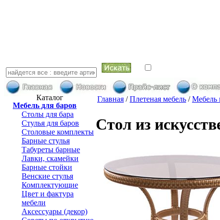
искать в най
Каталог
Главная
/
Плетеная мебель
/
Мебель 
Мебель для баров
Столы для бара
Стол из искусств
Стулья для баров
Столовые комплекты
Барные стулья
Табуреты барные
Лавки, скамейки
Барные стойки
Венские стулья
Комплектующие
Цвет и фактура
мебели
Аксессуары (декор)