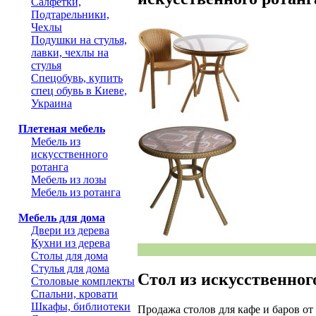
Салфетки,
Подтарельники,
Чехлы
Подушки на стулья,
лавки, чехлы на
стулья
Спецобувь, купить
спец обувь в Киеве,
Украина
Плетеная мебель
Мебель из
искусственного
ротанга
Мебель из лозы
Мебель из ротанга
Мебель для дома
Двери из дерева
Кухни из дерева
Столы для дома
Стулья для дома
Стол из искусственног
Столовые комплекты
Спальни, кровати
Шкафы, библиотеки
Продажа столов для кафе и баров от