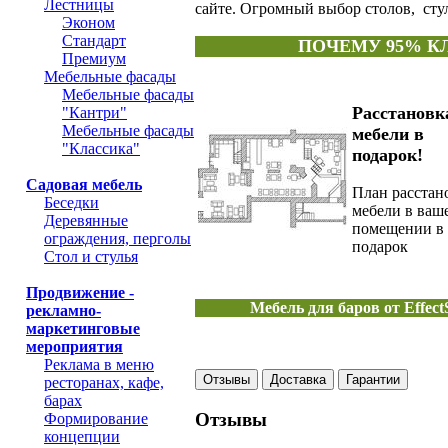
Лестницы
сайте. Огромный выбор столов, стул
Эконом
Стандарт
ПОЧЕМУ 95% К
Премиум
Мебельные фасады
Мебельные фасады
Расстановк
"Кантри"
Мебельные фасады
мебели в
"Классика"
подарок!
Садовая мебель
План расстан
Беседки
мебели в ваш
Деревянные
помещении в
ограждения, перголы
подарок
Стол и стулья
Продвижение -
Мебель для баров от Effec
рекламно-
маркетинговые
мероприятия
Реклама в меню
Отзывы
Доставка
Гарантии
ресторанах, кафе,
барах
Отзывы
Формирование
концепции