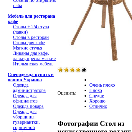
Советы по открытию
паба
Мебель для ресторана
кафе
Столы + 2/4 стула
(лавки)
Столы в ресторан
Столы для кафе
Мягкие стулья
Диваны для кафе,
лавки, кресла мягкие
Итальянская мебель
Спецодежда купить и
пошив Украина
Одежда
Очень плохо
администратора
Плохо
Оценить:
Одежда для
Средне
официантов
Хорошо
Одежда повара
Отлично
Одежда для
уборщицы,
Фотографии Стол из
гувернантки,
горничной
искусственного ротанг