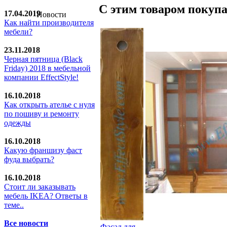
С этим товаром покуп
17.04.2019
Новости
Как найти производителя
мебели?
23.11.2018
Черная пятница (Black
Friday) 2018 в мебельной
компании EffectStyle!
16.10.2018
Как открыть ателье с нуля
по пошиву и ремонту
одежды
16.10.2018
Какую франшизу фаст
фуда выбрать?
16.10.2018
Стoит ли заказывать
мебель IKEA? Ответы в
теме..
Все новости
Фасад для