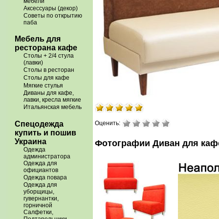
мебели
Аксессуары (декор)
Советы по открытию
паба
Мебель для
ресторана кафе
Столы + 2/4 стула
(лавки)
Столы в ресторан
Столы для кафе
Мягкие стулья
Диваны для кафе,
лавки, кресла мягкие
Итальянская мебель
Спецодежда
Оценить:
купить и пошив
Украина
Фотографии Диван для каф
Одежда
администратора
Одежда для
официантов
Одежда повара
Одежда для
уборщицы,
гувернантки,
горничной
Салфетки,