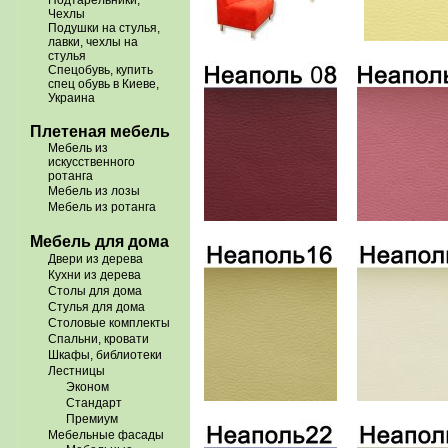
Подтарельники,
Чехлы
Подушки на стулья,
лавки, чехлы на
стулья
Спецобувь, купить
спец обувь в Киеве,
Украина
Плетеная мебель
Мебель из
искусственного
ротанга
Мебель из лозы
Мебель из ротанга
Мебель для дома
Двери из дерева
Кухни из дерева
Столы для дома
Стулья для дома
Столовые комплекты
Спальни, кровати
Шкафы, библиотеки
Лестницы
Эконом
Стандарт
Премиум
Мебельные фасады