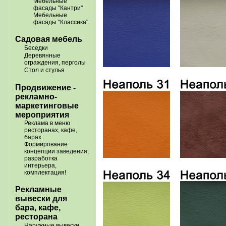
Мебельные
фасады "Кантри"
Мебельные
фасады "Классика"
Садовая мебель
Беседки
Деревянные
ограждения, перголы
Стол и стулья
Продвижение -
рекламно-
маркетинговые
мероприятия
Реклама в меню
ресторанах, кафе,
барах
Формирование
концепции заведения,
разработка
интерьера,
комплектация!
Рекламные
вывески для
бара, кафе,
ресторана
Наружные вывески