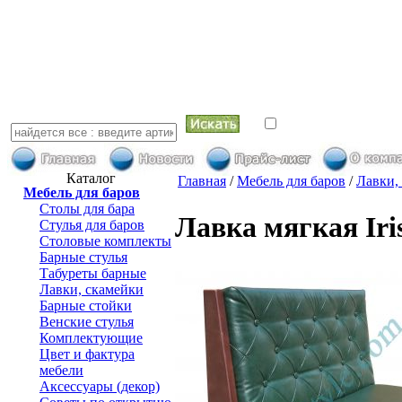
искать в най
Каталог
Главная
/
Мебель для баров
/
Лавки,
Мебель для баров
Столы для бара
Лавка мягкая Ir
Стулья для баров
Столовые комплекты
Барные стулья
Табуреты барные
Лавки, скамейки
Барные стойки
Венские стулья
Комплектующие
Цвет и фактура
мебели
Аксессуары (декор)