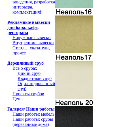
заведения, разработка
интерьера,
комплектация!
Рекламные вывески
для бара, кафе,
ресторана
Наружные вывески
Внутренние вывески
Стенды, указатели,
прочее
Деревянный сруб
Все о срубах
Дикий сруб
Квадратный сруб
Оцилиндрованный
сруб
Проекты срубов
Цены
Галерея/ Наши работы
Наши работы: мебель
Наши работы: срубы
(деревянные дома)