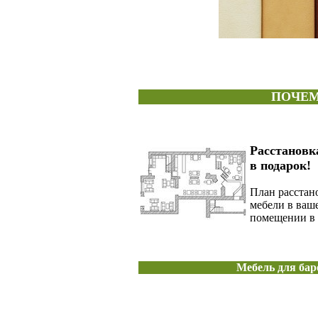
ПОЧЕМ
Расстановк
в подарок!
План расстан
мебели в ваш
помещении в 
Мебель для бар