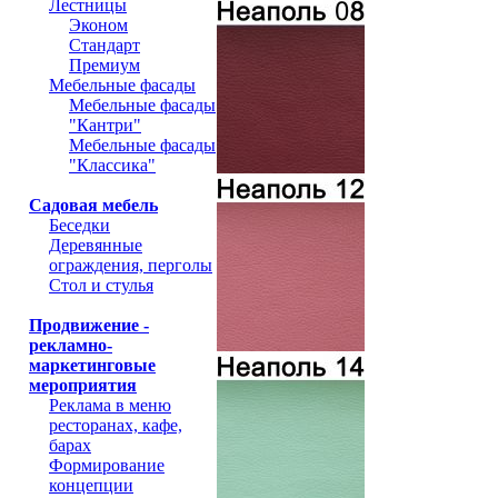
Лестницы
Эконом
Стандарт
Премиум
Мебельные фасады
Мебельные фасады
"Кантри"
Мебельные фасады
"Классика"
Садовая мебель
Беседки
Деревянные
ограждения, перголы
Стол и стулья
Продвижение -
рекламно-
маркетинговые
мероприятия
Реклама в меню
ресторанах, кафе,
барах
Формирование
концепции