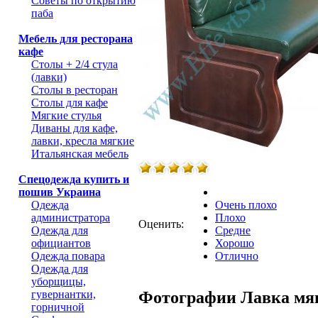
Советы по открытию
паба
Мебель для ресторана
кафе
Столы + 2/4 стула
(лавки)
Столы в ресторан
Столы для кафе
Мягкие стулья
Диваны для кафе,
лавки, кресла мягкие
Итальянская мебель
Спецодежда купить и
пошив Украина
Одежда
Очень плохо
администратора
Плохо
Оценить:
Одежда для
Средне
официантов
Хорошо
Одежда повара
Отлично
Одежда для
уборщицы,
Фотографии Лавка мяг
гувернантки,
горничной