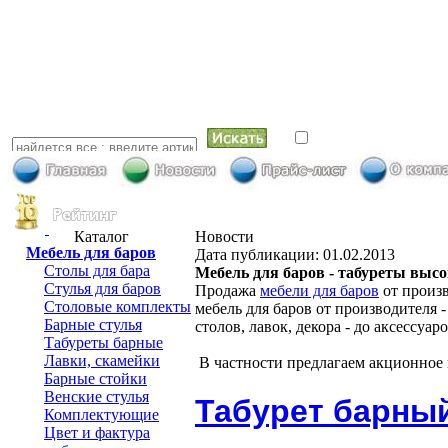
искать в най
Каталог
Новости
Мебель для баров
Дата публикации: 01.02.2013
Столы для бара
Мебель для баров - табуреты выс
Стулья для баров
Продажа
мебели для баров
от произв
Столовые комплекты
мебель для баров от производителя -
Барные стулья
столов, лавок, декора - до аксессуа
Табуреты барные
Лавки, скамейки
В частности предлагаем акционное
Барные стойки
Венские стулья
Табурет барный
Комплектующие
Цвет и фактура