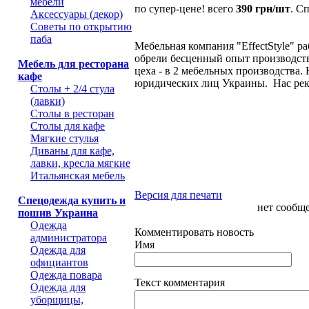
мебели
по супер-цене! всего
390 грн/шт
. С
Аксессуары (декор)
Советы по открытию
паба
Мебельная компания "EffectStyle" ра
обрели бесценный опыт производств
Мебель для ресторана
цеха - в 2 мебельных производства
кафе
юридических лиц Украины. Нас рек
Столы + 2/4 стула
(лавки)
Столы в ресторан
Столы для кафе
Мягкие стулья
Диваны для кафе,
лавки, кресла мягкие
Итальянская мебель
Версия для печати
Спецодежда купить и
нет сообщ
пошив Украина
Одежда
Комментировать новость
администратора
Имя
Одежда для
официантов
Одежда повара
Текст комментария
Одежда для
уборщицы,