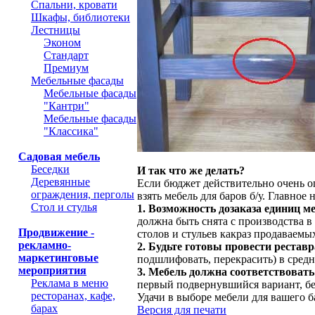
Спальни, кровати
Шкафы, библиотеки
Лестницы
Эконом
Стандарт
Премиум
Мебельные фасады
Мебельные фасады
"Кантри"
Мебельные фасады
"Классика"
Садовая мебель
Беседки
И так что же делать?
Деревянные
Если бюджет действительно очень о
ограждения, перголы
взять мебель для баров б/у. Главное 
Стол и стулья
1.
Возможность дозаказа единиц м
должна быть снята с производства в
Продвижение -
столов и стульев какраз продаваемы
рекламно-
2. Будьте готовы провести реста
маркетинговые
подшлифовать, перекрасить) в средне
мероприятия
3. Мебель должна соответствоват
Реклама в меню
первый подвернувшийся вариант, бе
ресторанах, кафе,
Удачи в выборе мебели для вашего б
барах
Версия для печати