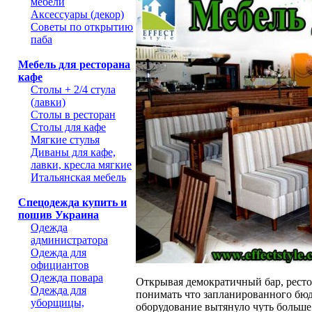
мебели
Аксессуары (декор)
Советы по открытию
паба
Мебель для ресторана
кафе
Столы + 2/4 стула
(лавки)
Столы в ресторан
Столы для кафе
Мягкие стулья
Диваны для кафе,
лавки, кресла мягкие
Итальянская мебель
Спецодежда купить и
пошив Украина
Одежда
администратора
Одежда для
официантов
Одежда повара
Открывая демократичный бар, ресто
Одежда для
понимать что запланированного бюдж
уборщицы,
оборудование вытянуло чуть больше 