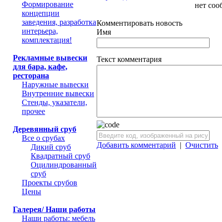
Формирование
нет соо
концепции
заведения, разработка
Комментировать новость
интерьера,
Имя
комплектация!
Рекламные вывески
Текст комментария
для бара, кафе,
ресторана
Наружные вывески
Внутренние вывески
Стенды, указатели,
прочее
Деревянный сруб
Все о срубах
Добавить комментарий
|
Очистить
Дикий сруб
Квадратный сруб
Оцилиндрованный
сруб
Проекты срубов
Цены
Галерея/ Наши работы
Наши работы: мебель