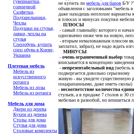
гувернантки,
не купить ли
мебель для баров
Б/У ?
горничной
объявления с заголовками "мебель в б
Салфетки,
даже находишь неплохие варианты как
Подтарельники,
в плюсах и минусах покупки мебели 
Чехлы
ПЛЮСЫ
Подушки на стулья,
- самый главный(с которого и начал
лавки, чехлы на
однозначно ниже чем на новую, неп
стулья
- вторым немаловажным плюсом яв
Спецобувь, купить
заплатил, забрал), не надо ждать изг
спец обувь в Киеве,
МИНУСЫ
Украина
-
очень ограниченный выбор
товар
вписывается в концепцию заведени
Плетеная мебель
-
непрезентабельный вид
(мебель к
Мебель из
подвергается довольно серьезному 
искусственного
живую - вы увидете существенную ра
ротанга
поцарапанными, даже иметь сколы)
Мебель из лозы
-
несоответствие количества един
Мебель из ротанга
стульев, а в продаже 7 столов и 30 
мебелью в разнобой, но впишеться 
Мебель для дома
Двери из дерева
Кухни из дерева
Столы для дома
Стулья для дома
Столовые комплекты