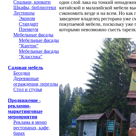
Спальни, кровати
один слой лака на тонкий ненадежн
Шкафы, библиотеки
китайской и малазийской мебели вы
Лестницы
сэкономить везде и на всем. Но как
Эконом
заведение владелец ресторана уже с
Стандарт
покупаемой мебели, поскольку уже п
Премиум
которыми невозможно съесть тарелку
Мебельные фасады
Мебельные фасады
"Кантри"
Мебельные фасады
"Классика"
Садовая мебель
Беседки
Деревянные
ограждения, перголы
Стол и стулья
Продвижение -
рекламно-
маркетинговые
мероприятия
Реклама в меню
ресторанах, кафе,
барах