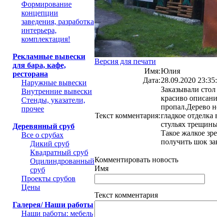
Формирование
концепции
заведения, разработка
интерьера,
комплектация!
Рекламные вывески
Версия для печати
для бара, кафе,
Имя:
Юлия
ресторана
Дата:
28.09.2020 23:35
Наружные вывески
Заказывали стол
Внутренние вывески
красиво описани
Стенды, указатели,
пропал.Дерево н
прочее
Текст комментария:
гладкое отделка
стульях трещины
Деревянный сруб
Такое жалкое зр
Все о срубах
получить шок за
Дикий сруб
Квадратный сруб
Комментировать новость
Оцилиндрованный
Имя
сруб
Проекты срубов
Цены
Текст комментария
Галерея/ Наши работы
Наши работы: мебель