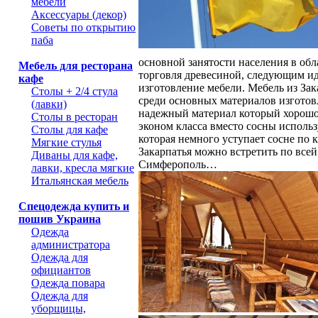
мебели
Аксессуары (декор)
Советы по открытию
паба
основной занятости населения в обл
Мебель для ресторана
торговля древесиной, следующим ид
кафе
изготовление мебели. Мебель из Зак
Столы + 2/4 стула
среди основных материалов изготов
(лавки)
надежный материал который хорошо
Столы в ресторан
эконом класса вместо сосны использу
Столы для кафе
которая немного уступает сосне по 
Мягкие стулья
Закарпатья можно встретить по всей
Диваны для кафе,
Симферополь…
лавки, кресла мягкие
Итальянская мебель
Спецодежда купить и
пошив Украина
Одежда
администратора
Одежда для
официантов
Одежда повара
Одежда для
уборщицы,