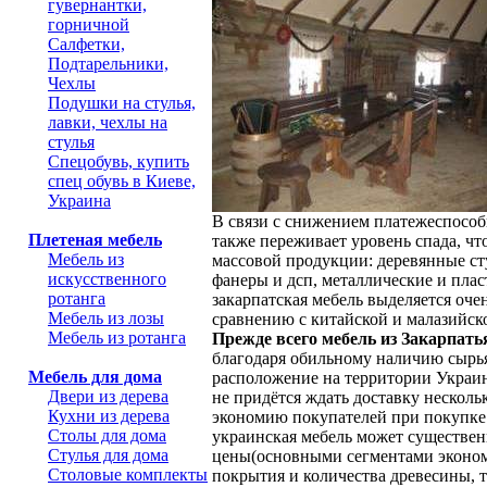
гувернантки,
горничной
Салфетки,
Подтарельники,
Чехлы
Подушки на стулья,
лавки, чехлы на
стулья
Спецобувь, купить
спец обувь в Киеве,
Украина
В связи с снижением платежеспосо
Плетеная мебель
также переживает уровень спада, чт
Мебель из
массовой продукции: деревянные сту
искусственного
фанеры и дсп, металлические и плас
ротанга
закарпатская мебель выделяется оч
Мебель из лозы
сравнению с китайской и малазийско
Мебель из ротанга
Прежде всего мебель из Закарпать
благодаря обильному наличию сырья
Мебель для дома
расположение на территории Украи
Двери из дерева
не придётся ждать доставку несколь
Кухни из дерева
экономию покупателей при покупке 
Столы для дома
украинская мебель может существенн
Стулья для дома
цены(основными сегментами эконом
Столовые комплекты
покрытия и количества древесины, 