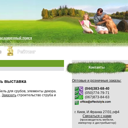
асширенный поиск
Контакты
Оптовые и розничные заказы:
ть выставка
(044)383-68-40
бель для срубов, элементы декора.
(050)774-79-71
.
Заказать
строительство струба и
(067)873-84-63
г. Киев, И.Франка 27/31,оф4
Связаться с нами
(производитель мебели,
импортер и дистрибьютор)