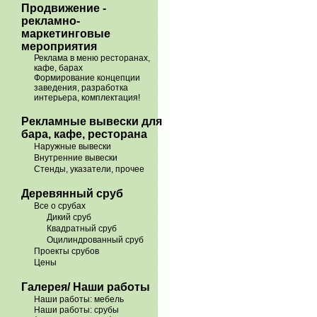
Продвижение -
рекламно-
маркетинговые
мероприятия
Реклама в меню ресторанах,
кафе, барах
Формирование концепции
заведения, разработка
интерьера, комплектация!
Рекламные вывески для
бара, кафе, ресторана
Наружные вывески
Внутренние вывески
Стенды, указатели, прочее
Деревянный сруб
Все о срубах
Дикий сруб
Квадратный сруб
Оцилиндрованный сруб
Проекты срубов
Цены
Галерея/ Наши работы
Наши работы: мебель
Наши работы: срубы