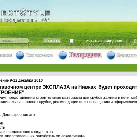
искать в найденном
Р
ние 9-12 декабря 2010
ыставочном центре ЭКСПЛАЗА на Нивках будет проходи
РОЕНИЕ".
удут представленны строительные материалы для срубов ,камины и печи, ме
оригинальные проекты срубов, рекомендации по их оснащению и оформлению
о Домостроения это:
ов
сти
са и предложения конкурентов
сов, представленных зарубежными докладчиками