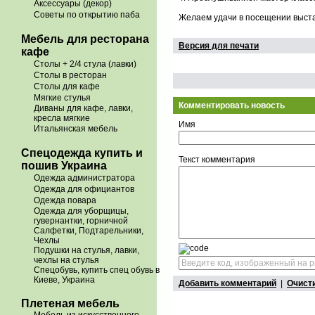
Аксессуары (декор)
Советы по открытию паба
Желаем удачи в посещении выста
Мебель для ресторана
Версия для печати
кафе
Столы + 2/4 стула (лавки)
Столы в ресторан
Столы для кафе
Мягкие стулья
Комментировать новость
Диваны для кафе, лавки,
кресла мягкие
Имя
Итальянская мебель
Спецодежда купить и
Текст комментария
пошив Украина
Одежда администратора
Одежда для официантов
Одежда повара
Одежда для уборщицы,
гувернантки, горничной
Салфетки, Подтарельники,
Чехлы
Подушки на стулья, лавки,
чехлы на стулья
Спецобувь, купить спец обувь в
Киеве, Украина
Добавить комментарий
|
Очист
Плетеная мебель