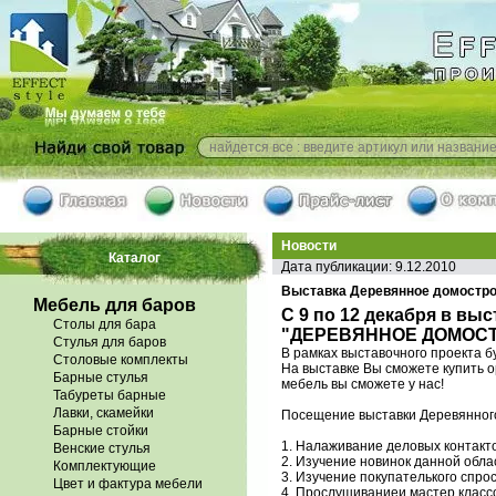
Новости
Каталог
Дата публикации: 9.12.2010
Выставка Деревянное домострое
Мебель для баров
С 9 по 12 декабря в в
Столы для бара
"ДЕРЕВЯННОЕ ДОМОСТ
Стулья для баров
В рамках выставочного проекта б
Столовые комплекты
На выставке Вы сможете купить 
Барные стулья
мебель вы сможете у нас!
Табуреты барные
Лавки, скамейки
Посещение выставки Деревянног
Барные стойки
1. Налаживание деловых контакт
Венские стулья
2. Изучение новинок данной обла
Комплектующие
3. Изучение покупателького спро
Цвет и фактура мебели
4. Прослушиваниеи мастер клас