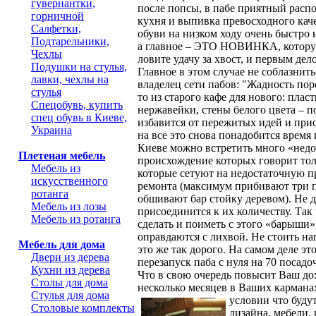
гувернантки,
после попсы, в пабе приятный расп
горничной
кухня и выпивка превосходного кач
Салфетки,
обуви на низком ходу очень быстро
Подтарельники,
а главное – ЭТО НОВИНКА, которую
Чехлы
ловите удачу за хвост, и первым де
Подушки на стулья,
Главное в этом случае не соблазнит
лавки, чехлы на
владелец сети пабов: "Жадность пор
стулья
то из старого кафе для нового: плас
Спецобувь, купить
нержавейки, стены белого цвета – п
спец обувь в Киеве,
избавится от пережитых идей и при
Украина
на все это снова понадобится время 
Киеве можно встретить много «недо
Плетеная мебель
происхождение которых говорит тол
Мебель из
которые сетуют на недостаточную п
искусственного
ремонта (максимум прибивают три 
ротанга
обшивают бар стойку деревом). Не д
Мебель из лозы
присоединится к их количеству. Так
Мебель из ротанга
сделать и поиметь с этого «барыши»,
оправдаются с лихвой. Не стоить на
Мебель для дома
это же так дорого. На самом деле э
Двери из дерева
перезапуск паба с нуля на 70 посадо
Кухни из дерева
Что в свою очередь повысит Ваш до
Столы для дома
несколько месяцев в Ваших кармана
Стулья для дома
условии что буд
Столовые комплекты
дизайна, мебели,