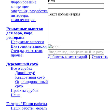
Имя
Формирование
концепции
заведения, разработка
Текст комментария
интерьера,
комплектация!
Рекламные вывески
для бара, кафе,
ресторана
Наружные вывески
Внутренние вывески
Стенды, указатели,
прочее
Добавить комментарий
|
Очистить
Деревянный сруб
Все о срубах
Дикий сруб
Квадратный сруб
Оцилиндрованный
сруб
Проекты срубов
Цены
Галерея/ Наши работы
Наши работы: мебель