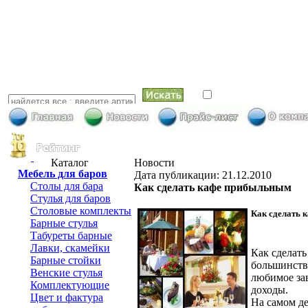
искать в най
Каталог
Новости
Мебель для баров
Дата публикации: 21.12.2010
Столы для бара
Как сделать кафе прибыльным
Стулья для баров
Столовые комплекты
Как сделать 
Барные стулья
Табуреты барные
Лавки, скамейки
Как сделат
Барные стойки
большинства
Венские стулья
любимое за
Комплектующие
доходы.
Цвет и фактура
На самом де