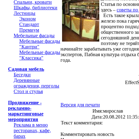
Спальни, кровати
Статья по основн
Шкафы, библиотеки
здесь –
советы по
Лестницы
Есть такое крыл
Эконом
железо пока гаряч
Стандарт
процентно подход
Премиум
общественного за
Мебельные фасады
сегодняшний день
Мебельные фасады
поэтому не теряй
"Кантри"
начинайте зарабатывать уже сегодня
Мебельные фасады
экспертов, Пабная культура отдыха 
"Классика"
года.
Садовая мебель
Беседки
Татьяна Яко
Деревянные
EffectStyle TM -
ограждения, перголы
Стол и стулья
Продвижение -
Версия для печати
рекламно-
Имя:
мирослав
маркетинговые
Дата:
20.08.2012 11:35
мероприятия
Текст комментария:
Реклама в меню
ресторанах, кафе,
Комментировать новость
барах