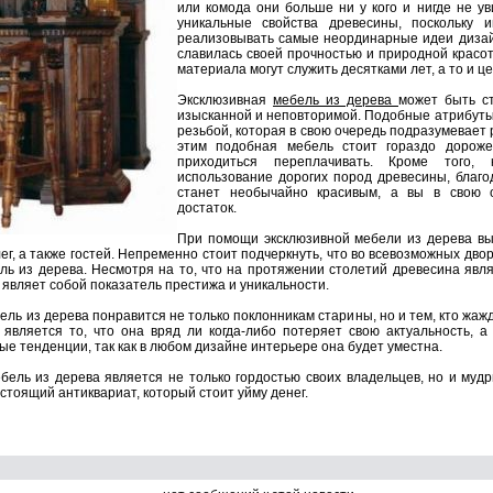
или комода они больше ни у кого и нигде не ув
уникальные свойства древесины, поскольку 
реализовывать самые неординарные идеи дизайн
славилась своей прочностью и природной красот
материала могут служить десятками лет, а то и ц
Эксклюзивная
мебель из дерева
может быть ст
изысканной и неповторимой. Подобные атрибуты 
резьбой, которая в свою очередь подразумевает р
этим подобная мебель стоит гораздо дороже,
приходиться переплачивать. Кроме того, 
использование дорогих пород древесины, благо
станет необычайно красивым, а вы в свою о
достаток.
При помощи эксклюзивной мебели из дерева вы
лег, а также гостей. Непременно стоит подчеркнуть, что во всевозможных дво
ль из дерева. Несмотря на то, что на протяжении столетий древесина яв
 являет собой показатель престижа и уникальности.
ель из дерева понравится не только поклонникам старины, но и тем, кто жаж
является то, что она вряд ли когда-либо потеряет свою актуальность, а
ые тенденции, так как в любом дизайне интерьере она будет уместна.
ебель из дерева является не только гордостью своих владельцев, но и муд
тоящий антиквариат, который стоит уйму денег.