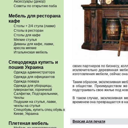
Аксессуары (декор)
Советы по открытию паба
Мебель для ресторана
кафе
Столы + 2/4 стула (лавки)
Столы в ресторан
Столы для кафе
Мягкие стулья
Диваны для кафе, лавки,
кресла мягкие
Итальянская мебель
Спецодежда купить и
своих партнеров по бизнесу, кол
пошив Украина
исключительно деревянная мебе
Одежда администратора
изготовления мебели, сейчас она
Одежда для официантов
Одежда повара
Таким образом, эксклюзивная меб
Одежда для уборщицы,
в обществе. Преимуществом же 
гувернантки, горничной
подстраивать свое жилье под нов
Салфетки, Подтарельники,
Чехлы
В таком случае, эксклюзивная м
Подушки на стулья, лавки,
временем она превращается в нас
чехлы на стулья
Спецобувь, купить спец обувь в
Киеве, Украина
Версия для печати
Плетеная мебель