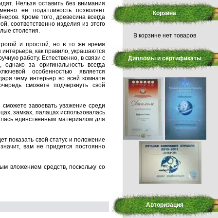
идят. Нельзя оставить без внимания
именно ее податливость позволяет
Корзина
еров. Кроме того, древесина всегда
ой, соответственно изделия из этого
елые столетия.
В корзине нет товаров
рогой и простой, но в то же время
интерьера, как правило, украшаются
учную работу. Естественно, в связи с
Дипломы и сертификаты
 однако за оригинальность всегда
ключевой особенностью является
даря чему интерьер во всей комнате
чередь сможете подчеркнуть свой
 сможете завоевать уважение среди
рцах, замках, палацах использовалась
лялась единственным материалом для
дет показать свой статус и положение
 значит, вам не придется постоянно
рым вложением средств, поскольку со
Авторизация