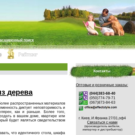
асширенный поиск
Контакты
Оптовые и розничные заказы:
з дерева
(044)383-68-40
(050)774-79-71
(067)873-84-63
иболее распространенных материалов
еменность диктует неповторимость и
улярен, как и раньше. Более того,
оздать в вашем доме, квартире или
г. Киев, И.Франка 27/31,оф4
орый будет являться свидетельством
Связаться с нами
(производитель мебели,
импортер и дистрибьютор)
вать, что идентичного стола, шкафа