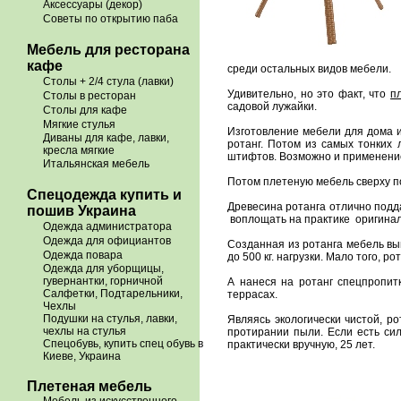
Аксессуары (декор)
Советы по открытию паба
Мебель для ресторана
кафе
среди остальных видов мебели.
Столы + 2/4 стула (лавки)
Удивительно, но это факт, что
п
Столы в ресторан
садовой лужайки.
Столы для кафе
Мягкие стулья
Изготовление мебели для дома и
Диваны для кафе, лавки,
ротанг. Потом из самых тонких
кресла мягкие
штифтов. Возможно и применени
Итальянская мебель
Потом плетеную мебель сверху п
Спецодежда купить и
Древесина ротанга отлично подд
пошив Украина
воплощать на практике оригина
Одежда администратора
Одежда для официантов
Созданная из ротанга мебель выг
Одежда повара
до 500 кг. нагрузки. Мало того,
Одежда для уборщицы,
гувернантки, горничной
А нанеся на ротанг спецпропитк
Салфетки, Подтарельники,
террасах.
Чехлы
Подушки на стулья, лавки,
Являясь экологически чистой, р
чехлы на стулья
протирании пыли. Если есть сил
Спецобувь, купить спец обувь в
практически вручную, 25 лет.
Киеве, Украина
Плетеная мебель