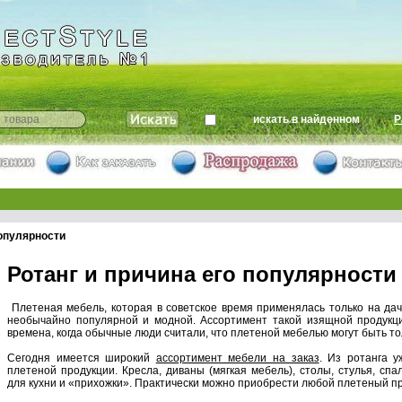
искать в найденном
Р
популярности
Ротанг и причина его популярности
Плетеная мебель, которая в советское время применялась только на дач
необычайно популярной и модной. Ассортимент такой изящной продукц
времена, когда обычные люди считали, что плетеной мебелью могут быть тол
Сегодня имеется широкий
ассортимент мебели на заказ
. Из ротанга 
плетеной продукции. Кресла, диваны (мягкая мебель), столы, стулья, спа
для кухни и «прихожки». Практически можно приобрести любой плетеный п