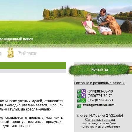
асширенный поиск
Контакты
Оптовые и розничные заказы:
(044)383-68-40
(050)774-79-71
(067)873-84-63
ах многих ученых мужей, становится
ии ежегодно увеличивается. Прошли
ько стулья, да кресла-качалки.
г. Киев, И.Франка 27/31,оф4
уже создаются отдельные комплекты
Связаться с нами
льный гарнитур, гостиные, продукция
(производитель мебели,
редмет интерьера.
импортер и дистрибьютор)