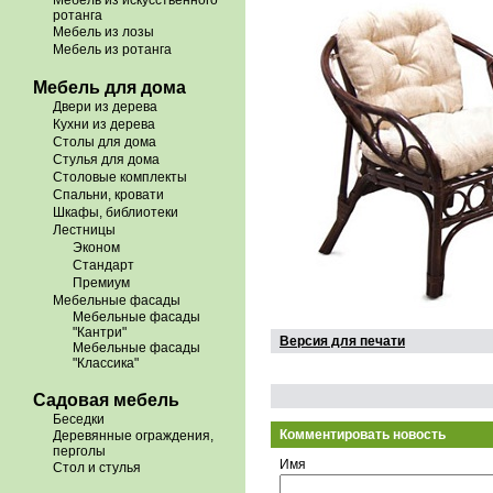
Мебель из искусственного
ротанга
Мебель из лозы
Мебель из ротанга
Мебель для дома
Двери из дерева
Кухни из дерева
Столы для дома
Стулья для дома
Столовые комплекты
Спальни, кровати
Шкафы, библиотеки
Лестницы
Эконом
Стандарт
Премиум
Мебельные фасады
Мебельные фасады
"Кантри"
Версия для печати
Мебельные фасады
"Классика"
Садовая мебель
Беседки
Комментировать новость
Деревянные ограждения,
перголы
Имя
Стол и стулья