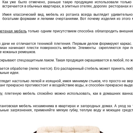
Как уже было отмечено, раньше такую продукцию использовали только
встречается в обычных квартирах, в элитных отелях, дорогих ресторанах и
Имея классический вид, мебель из ротанга всегда выглядит удивительн
богатыми формами и легкими очертаниями. Вот почему изделия из этого
летеная мебель
только одним присутствием способна облагородить внешни
 дачи не отличается техникой плетения. Первым делом формируют каркас. 
 лиан начинают плести поверхность мебели. Элементы скрепляются при 
е кожаных ремешков.
окрывают спецзащитным лаком. Такая продукция окрашивается в любой, по ж
ается обработке (легко гнется). Его распаренный стебель может принять лю
льные идеи.
лядит настолько легкой и изящной, имея минимум стыков, что просто не вер
 ротанг прекрасно противостоит и воздействию воды, и способен прекрасно вы
у, плетеную мебель спокойно можно использовать, как в домашних ваннах
отанговская мебель незаменима в квартирах и загородных домах. А уход за
ьные загрязнения, применяйте мягкую губку, теплую воду и моющее средс