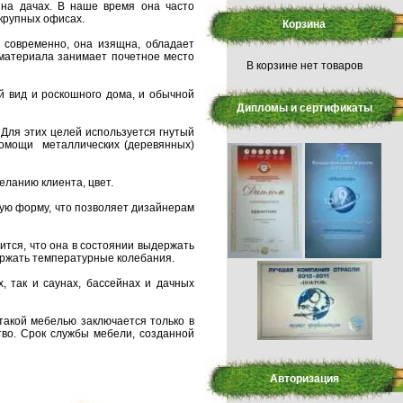
 на дачах. В наше время она часто
 крупных офисах.
Корзина
о современно, она изящна, обладает
 материала занимает почетное место
В корзине нет товаров
й вид и роскошного дома, и обычной
Дипломы и сертификаты
Для этих целей используется гнутый
помощи металлических (деревянных)
еланию клиента, цвет.
бую форму, что позволяет дизайнерам
ится, что она в состоянии выдержать
держать температурные колебания.
, так и саунах, бассейнах и дачных
 такой мебелью заключается только в
тво. Срок службы мебели, созданной
Авторизация