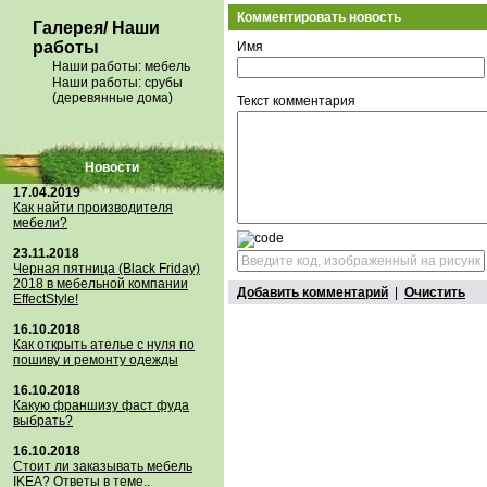
Комментировать новость
Галерея/ Наши
работы
Имя
Наши работы: мебель
Наши работы: срубы
(деревянные дома)
Текст комментария
Новости
17.04.2019
Как найти производителя
мебели?
23.11.2018
Черная пятница (Black Friday)
2018 в мебельной компании
Добавить комментарий
|
Очистить
EffectStyle!
16.10.2018
Как открыть ателье с нуля по
пошиву и ремонту одежды
16.10.2018
Какую франшизу фаст фуда
выбрать?
16.10.2018
Стoит ли заказывать мебель
IKEA? Ответы в теме..