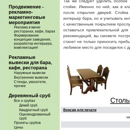
Так же следует уделить особое
стойке. Именно по ней, как в кл
Продвижение -
после открытия дверей. Стойка
рекламно-
маркетинговые
интерьер бара, но и учитывать и
мероприятия
с качественным покрытием прослу
Реклама в меню
оставаться привлекательной для
ресторанах, кафе, барах
рекомендаций, вы сможете постр
Формирование
концепции заведения,
станет не только приносить приб
разработка интерьера,
любимое место для посиделок с 
комплектация!
Рекламные
вывески для бара,
кафе, ресторана
Наружные вывески
Внутренние вывески
Стенды, указатели,
прочее
Деревянный сруб
Cтолы 
Все о срубах
Дикий сруб
Квадратный сруб
Версия для печати
Оцилиндрованный
н
сруб
Проекты срубов
Цены