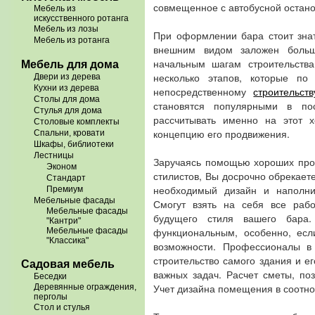
совмещенное с автобусной останов
Мебель из
искусственного ротанга
Мебель из лозы
При оформлении бара стоит знат
Мебель из ротанга
внешним видом заложен больш
начальным шагам строительства
Мебель для дома
несколько этапов, которые п
Двери из дерева
Кухни из дерева
непосредственному
строительст
Столы для дома
становятся популярными в по
Стулья для дома
рассчитывать именно на этот х
Столовые комплекты
концепцию его продвижения.
Спальни, кровати
Шкафы, библиотеки
Лестницы
Заручаясь помощью хороших проф
Эконом
стилистов, Вы досрочно обрекаете
Стандарт
необходимый дизайн и наполни
Премиум
Мебельные фасады
Смогут взять на себя все рабо
Мебельные фасады
будущего стиля вашего бара
"Кантри"
функциональным, особенно, есл
Мебельные фасады
"Классика"
возможности. Профессионалы в 
строительство самого здания и ег
Садовая мебель
важных задач. Расчет сметы, по
Беседки
Учет дизайна помещения в соотно
Деревянные ограждения,
перголы
Стол и стулья