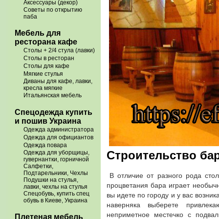
Аксессуары (декор)
Советы по открытию
паба
Мебель для
ресторана кафе
Столы + 2/4 стула (лавки)
Столы в ресторан
Столы для кафе
Мягкие стулья
Диваны для кафе, лавки,
кресла мягкие
Итальянская мебель
Спецодежда купить
и пошив Украина
Одежда администратора
Одежда для официантов
Одежда повара
Строительство бар
Одежда для уборщицы,
гувернантки, горничной
Салфетки,
Подтарельники, Чехлы
В отличие от разного рода сто
Подушки на стулья,
процветания бара играет необыч
лавки, чехлы на стулья
вы идете по городу и у вас возни
Спецобувь, купить спец
обувь в Киеве, Украина
наверняка выберете привлек
неприметное местечко с подвал
Плетеная мебель