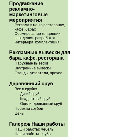
Продвижение -
рекламно-
маркетинговые
мероприятия
Реклама в меню ресторанах,
кафе, барах
Формирование концепции
заведения, разработка
интерьера, комплектация!
Рекламные вывески для
бара, кафе, ресторана
Наружные вывески
Внутренние вывески
Стенды, указатели, прочее
Деревянный сруб
Все о срубах
Дикий сруб
Квадратный сруб
Оцилиндрованный сруб
Проекты срубов
Цены
Галерея/ Наши работы
Наши работы: мебель
Наши работы: срубы