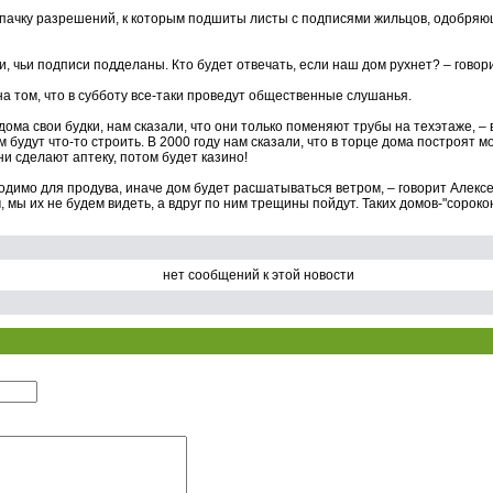
пачку разрешений, к которым подшиты листы с подписями жильцов, одобряю
ди, чьи подписи подделаны. Кто будет отвечать, если наш дом рухнет? – гово
 том, что в субботу все-таки проведут общественные слушанья.
дома свои будки, нам сказали, что они только поменяют трубы на техэтаже, 
м будут что-то строить. В 2000 году нам сказали, что в торце дома построят 
ни сделают аптеку, потом будет казино!
димо для продува, иначе дом будет расшатываться ветром, – говорит Алексе
 мы их не будем видеть, а вдруг по ним трещины пойдут. Таких домов-"сороко
нет сообщений к этой новости