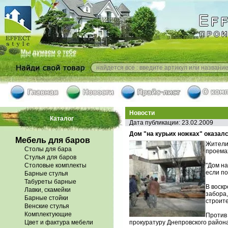
Новости
Каталог
Дата публикации: 23.02.2009
Дом "на курьих ножках" оказалс
Мебель для баров
Жители 
Столы для бара
проема
Стулья для баров
Столовые комплекты
"Дом на
если по
Барные стулья
Табуреты барные
В воск
Лавки, скамейки
забора,
Барные стойки
строите
Венские стулья
Комплектующие
Против 
Цвет и фактура мебели
прокуратуру Днепровского района,