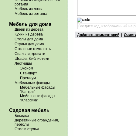
Мебель из искусственного
ротанга
Мебель из лозы
Мебель из ротанга
Мебель для дома
Двери из дерева
Кухни из дерева
Добавить комментарий
|
Очист
Столы для дома
Стулья для дома
Столовые комплекты
Спальни, кровати
Шкафы, библиотеки
Лестницы
Эконом
Стандарт
Премиум
Мебельные фасады
Мебельные фасады
"Кантри"
Мебельные фасады
"Классика"
Садовая мебель
Беседки
Деревянные ограждения,
перголы
Стол и стулья