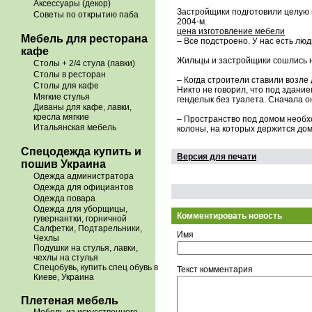
Аксессуары (декор)
Застройщики подготовили целую 
Советы по открытию паба
2004-м.
цена изготовление мебели
Мебель для ресторана
– Все подстроено. У нас есть лю
кафе
Жильцы и застройщики сошлись на
Столы + 2/4 стула (лавки)
Столы в ресторан
– Когда строители ставили возле 
Столы для кафе
Никто не говорил, что под здание
Мягкие стулья
генделык без туалета. Сначала о
Диваны для кафе, лавки,
кресла мягкие
– Пространство под домом необхо
Итальянская мебель
колоны, на которых держится дом,
Спецодежда купить и
Версия для печати
пошив Украина
Одежда администратора
Одежда для официантов
Одежда повара
Одежда для уборщицы,
Комментировать новость
гувернантки, горничной
Салфетки, Подтарельники,
Имя
Чехлы
Подушки на стулья, лавки,
чехлы на стулья
Спецобувь, купить спец обувь в
Текст комментария
Киеве, Украина
Плетеная мебель