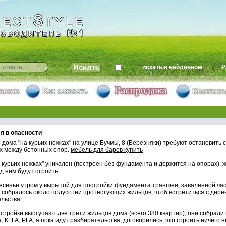
искать в найденном
Р
я в опасности
дома "на курьих ножках" на улице Бучмы, 8 (Березняки) требуют остановить 
х между бетонных опор.
мебель для баров купить
 курьих ножках" уникален (построен без фундамента и держится на опорах), ж
д ним будут строить.
ресенье утром у вырытой для постройки фундамента траншеи, заваленной ча
 собралось около полусотни протестующих жильцов, чтоб встретиться с дир
льства.
стройки выступают две трети жильцов дома (всего 380 квартир), они собрали
 КГГА, РГА, а пока идут разбирательства, договорились, что строить ничего н