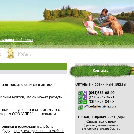
асширенный поиск
Контакты
Оптовые и розничные заказы:
строительство офисов и аптеки в
(044)383-68-40
ильцы боятся, что он может рухнуть,
(050)774-79-71
(067)873-84-63
стями разрушенного строительного
ектором ООО "АЛБА" – заказчиком
г. Киев, И.Франка 27/31,оф4
Связаться с нами
(производитель мебели,
 подписи и разослали жалобы в
импортер и дистрибьютор)
е будут.
продажа деревянная мебель