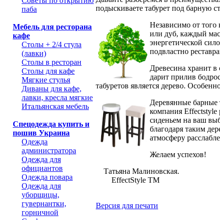
Советы по открытию
подыскиваете табурет под барную с
паба
Независимо от того 
Мебель для ресторана
или дуб, каждый мас
кафе
энергетической сило
Столы + 2/4 стула
подвластно реставра
(лавки)
Столы в ресторан
Древесина хранит в
Столы для кафе
дарит прилив бодро
Мягкие стулья
табуретов является дерево. Особенно
Диваны для кафе,
лавки, кресла мягкие
Деревянные барные т
Итальянская мебель
компания Effectstyle
сиденьем на ваш вы
Спецодежда купить и
благодаря таким дер
пошив Украина
атмосферу расслабле
Одежда
администратора
Желаем успехов!
Одежда для
официантов
Татьяна Малиновская.
Одежда повара
EffectStyle ТМ
Одежда для
уборщицы,
гувернантки,
Версия для печати
горничной