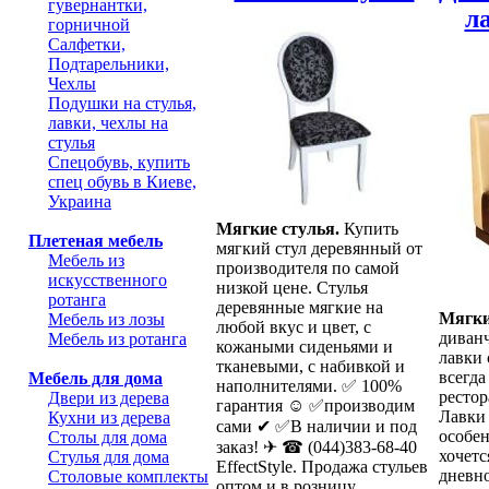
гувернантки,
л
горничной
Салфетки,
Подтарельники,
Чехлы
Подушки на стулья,
лавки, чехлы на
стулья
Спецобувь, купить
спец обувь в Киеве,
Украина
Мягкие стулья.
Купить
Плетеная мебель
мягкий стул деревянный от
Мебель из
производителя по самой
искусственного
низкой цене. Стулья
ротанга
деревянные мягкие на
Мягки
Мебель из лозы
любой вкус и цвет, с
диван
Мебель из ротанга
кожаными сиденьями и
лавки 
тканевыми, с набивкой и
всегда
Мебель для дома
наполнителями. ✅ 100%
рестор
Двери из дерева
гарантия ☺ ✅производим
Лавки
Кухни из дерева
сами ✔ ✅В наличии и под
особен
Столы для дома
заказ! ✈ ☎ (044)383-68-40
хочетс
Стулья для дома
EffectStyle. Продажа стульев
дневно
Столовые комплекты
оптом и в розницу