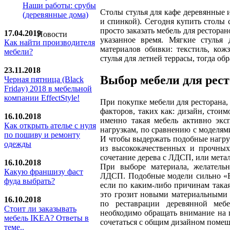
Наши работы: срубы
Столы стулья для кафе деревянные 
(деревянные дома)
и спинкой). Сегодня купить столы с
просто заказать мебель для ресторан
17.04.2019
Новости
указанное время. Мягкие стулья 
Как найти производителя
материалов обивки: текстиль, кож
мебели?
стулья для летней террасы, тогда об
23.11.2018
Выбор мебели для рес
Черная пятница (Black
Friday) 2018 в мебельной
компании EffectStyle!
При покупке мебели для ресторана
факторов, таких как: дизайн, стоим
16.10.2018
именно такая мебель активно эксп
Как открыть ателье с нуля
нагрузкам, по сравнению с моделя
по пошиву и ремонту
И чтобы выдержать подобные нагруз
одежды
из высококачественных и прочных
сочетание дерева с ЛДСП, или мет
16.10.2018
При выборе материала, желатель
Какую франшизу фаст
ЛДСП. Подобные модели сильно «Бо
фуда выбрать?
если по каким-либо причинам такая
это грозит новыми материальными 
16.10.2018
по реставрации деревянной меб
Стoит ли заказывать
необходимо обращать внимание на 
мебель IKEA? Ответы в
сочетаться с общим дизайном помещ
теме..