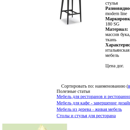
стулья
Разновидно
modern line
Маркировк
180 SG
Материал:
массив бука
ткань
Характерис
итальянская
мебель
Цена дог.
Сортировать по: наименованию (
Полезные статьи
Мебель для ресторанов и ресторанн
Мебель для кафе - завершение дизай
Мебель из дерева - живая мебель
Столы и стулья для ресторана