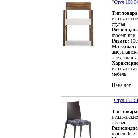
"
Стул 100 
Тип товара
итальянские
стулья
Разновидно
modern line
Размер:
100
Материал:
американск
орех, ткань
Характерис
итальянская
мебель
Цена дог.
"
Стул 152 S
Тип товара
итальянские
стулья
Разновидно
modern line