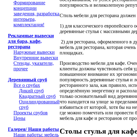
Формирование
популярность и великолепную репу
концепции
заведения, разработка
Стиль мебели для ресторана должен
интерьера,
комплектация!
1) для классического европейского
деревянные стулья с массивными де
Рекламные вывески
для бара, кафе,
2) для ресторана, оформленного в д
ресторана
мебель для ресторана, которая очен
Наружные вывески
площадках.
Внутренние вывески
Производство мебели для кафе. Очен
Стенды, указатели,
клиенты должны чувствовать себя у
прочее
повышенное внимание их эргономик
популярность деревянные стулья и л
Деревянный сруб
ресторанного зала, как правило, ис
Все о срубах
определённую энергетику и распола
Дикий сруб
только основательный вид деревянны
Квадратный сруб
что находится на улице за пределами
Оцилиндрованный
избавиться от которой, хотя бы на 
сруб
где можно помечтать или провести б
Проекты срубов
мебель для кафе и ресторанов от про
Цены
Галерея/ Наши работы
Столы стулья для каф
Наши работы: мебель