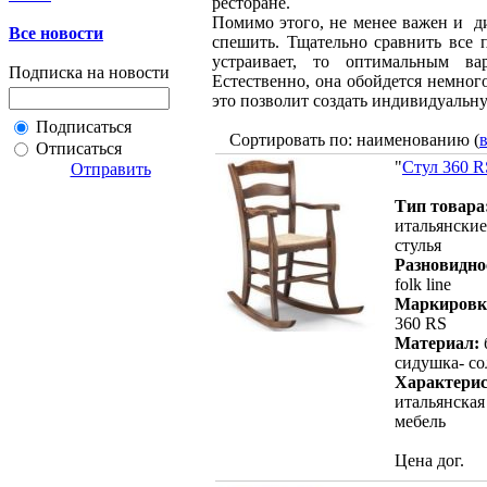
ресторане.
Помимо этого, не менее важен и д
Все новости
спешить. Тщательно сравнить все 
устраивает, то оптимальным вар
Подписка на новости
Естественно, она обойдется немного
это позволит создать индивидуальн
Подписаться
Сортировать по: наименованию (
Отписаться
"
Стул 360 R
Отправить
Тип товара
итальянские
стулья
Разновидно
folk line
Маркировк
360 RS
Материал:
сидушка- с
Характерис
итальянская
мебель
Цена дог.