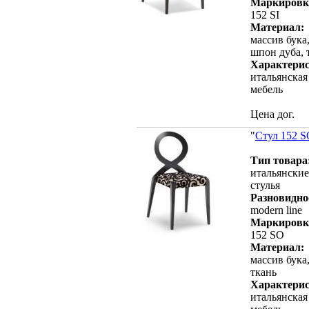
Маркировк
152 SI
Материал:
массив бука
шпон дуба, 
Характерис
итальянская
мебель
Цена дог.
"
Стул 152 
Тип товара
итальянские
стулья
Разновидно
modern line
Маркировк
152 SO
Материал:
массив бука
ткань
Характерис
итальянская