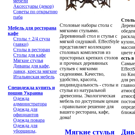
мебели
Аксессуары (декор)
Советы по открытию
паба
Стол
Столовые наборы стола с
Дерев
Мебель для ресторана
мягкими стульями.
обеде
кафе
Деревянный стол и стулья с
раскла
Столы + 2/4 стула
мягкой сидушкой. EffectStyle
кухни,
(лавки)
представляет коллекцию
массив
Столы в ресторан
столовых комплектов из
цвете 
Столы для кафе
просторных крепких столов
есть 
Мягкие стулья
и прочных деревянных
Самые
Диваны для кафе,
стульев с мягкими
Effect
лавки, кресла мягкие
сидениями. Качество,
по Кие
Итальянская мебель
удобство, красота,
для ре
индивидуальность - столы и
главно
Спецодежда купить и
стулья из натуральной
атмосф
пошив Украина
древесины. Экологическая
атмосф
Одежда
мебель по доступным ценам
посто
администратора
- правильное решение для
опреде
Одежда для
вашего ресторана, кафе,
ближа
официантов
дома!
Одежда повара
Одежда для
Мягкие стулья
Див
уборщицы,