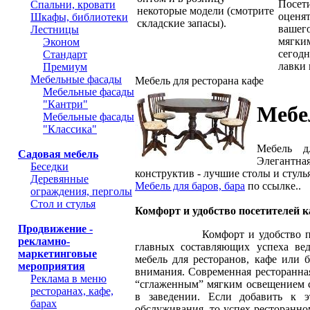
Посети
Спальни, кровати
некоторые модели (смотрите
оценят
Шкафы, библиотеки
складские запасы).
вашего
Лестницы
мягки
Эконом
сегодн
Стандарт
лавки 
Премиум
Мебельные фасады
Мебель для ресторана кафе
Мебельные фасады
"Кантри"
Мебе
Мебельные фасады
"Классика"
Мебель д
Садовая мебель
Элегантна
Беседки
конструктив - лучшие столы и стулья
Деревянные
Мебель для баров, бара
по ссылке..
ограждения, перголы
Стол и стулья
Комфорт и удобство посетителей к
Продвижение -
Комфорт и удобство п
рекламно-
главных составляющих успеха вед
маркетинговые
мебель для ресторанов, кафе или 
мероприятия
внимания. Современная ресторанна
Реклама в меню
“сглаженным” мягким освещением 
ресторанах, кафе,
в заведении. Если добавить к 
барах
обслуживания, то успех ресторанном