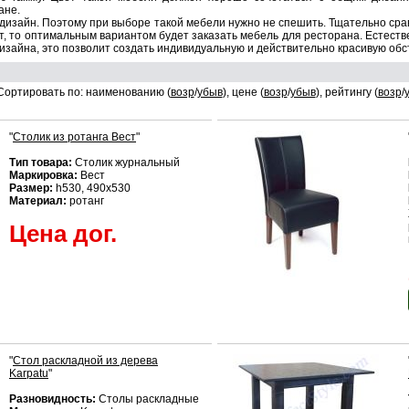
ане.
 дизайн. Поэтому при выборе такой мебели нужно не спешить. Тщательно ср
ает, то оптимальным вариантом будет заказать мебель для ресторана. Естест
 дизайна, это позволит создать индивидуальную и действительно красивую обс
Сортировать по: наименованию (
возр
/
убыв
), цене (
возр
/
убыв
), рейтингу (
возр
/
"
Столик из ротанга Вест
"
Тип товара:
Столик журнальный
Маркировка:
Вест
Размер:
h530, 490x530
Материал:
ротанг
Цена дог.
"
Стол раскладной из дерева
Karpatu
"
Разновидность:
Столы раскладные