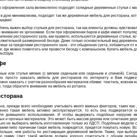
ого оформления зала великолепно подходят солидные деревянные стулья с 
в духе минимализма, подходит так же деревянная мебель для ресторана, ко
щадках.
чень важен выбор стульев для ресторана, так как клиенты должны чувствова
внимание их эргономике. Если при оформлении баров и кафе имеют популяр
млении ресторанного зала, как правило, используются деревянные стулья, 
должительной размеренной беседе. Даже только основательный вид деревянн
 улице за пределами ресторанного зала - это обыденная суета, избавиться от 
, где можно помечтать или провести беседу с компаньоном. Купить мебель д
ectStyle
фе
ые или стулья мягкие (с мягким сиденьем или сиденьем и спинкой). Сегод
жно просто заказать мебель для ресторанов по интернету и Вам подвез
ожно заказать с учетом разнообразия материалов обивки: текстиль, кожзам и
, тогда обратите внимание на мебель из ротанга.
есторана
на, прежде всего необходимо учитывать много важных факторов, таких как:
менно такая мебель активно эксплуатируется, то есть она подвергается 
я домашнего использования. И чтобы выдержать подобные нагрузки м
ных и прочных материалов. Это может быть массив дерева или сочетание дер
но не выбирать мебель изготовленную только из ЛДСП. Подобные модели с
 каким-либо причинам такая мебель повредится, придется покупать новую. 
 больше, чем работы по реставрации деревянной мебели. Также, при выбо
ю гамму. Цвет такой мебели должен хорошо сочетаться с общим диза