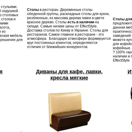
 стульями.
Столы
в ресторан. Деревянные столы
й сидушкой.
обеденной группы, раскладные столы для кухни,
ию столовых
резбленные, из массива дерева гивеи в цвете
 столов и
Столы для
красное дерево. Столы
есть в наличии
на
гкими
предложить
складе. Самые низкие цены от EffectStyle.
асота,
данная меб
Доставка столов по Киеву и Украине. Столы для
я из
практично
ресторанов. Самое главное в ресторане - это
еская мебель
заведений 
атмосфера. Благодаря атмосфере формируется
 решение для
можете куп
круг постоянных клиентов, определяются
для кофейн
отличия от ближайших конкурентов.
кофейные.
? 100% гар
наличии и п
EffectStyle
я
Диваны для кафе, лавки,
И
кресла мягкие