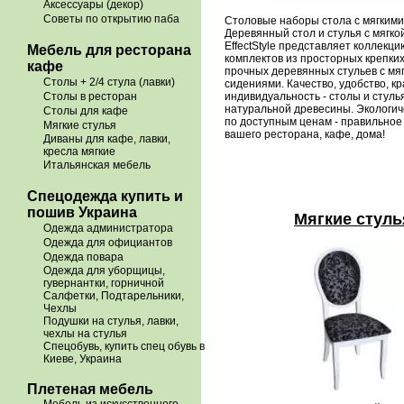
Аксессуары (декор)
Советы по открытию паба
Столовые наборы стола с мягкими
Деревянный стол и стулья с мягко
EffectStyle представляет коллекц
Мебель для ресторана
комплектов из просторных крепких
кафе
прочных деревянных стульев с мя
Столы + 2/4 стула (лавки)
сидениями. Качество, удобство, кр
Столы в ресторан
индивидуальность - столы и стуль
натуральной древесины. Экологич
Столы для кафе
по доступным ценам - правильное
Мягкие стулья
вашего ресторана, кафе, дома!
Диваны для кафе, лавки,
кресла мягкие
Итальянская мебель
Спецодежда купить и
пошив Украина
Мягкие стуль
Одежда администратора
Одежда для официантов
Одежда повара
Одежда для уборщицы,
гувернантки, горничной
Салфетки, Подтарельники,
Чехлы
Подушки на стулья, лавки,
чехлы на стулья
Спецобувь, купить спец обувь в
Киеве, Украина
Плетеная мебель