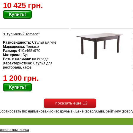
10 425 грн.
"
Стул мягкий Tomaco
"
Разновидность:
Стулья мягкие
Маркировка:
Tomaco
Размер:
410x465х970
Материал:
Бук
Есть в наличии:
на складе
Характеристика:
Стулья для
ресторана, кафе
1 200 грн.
показать еще 12
Сортировать по: наименованию (
возр
/
убыв
), цене (
возр
/
убыв
), рейтингу (
возр
/
анного комплекса