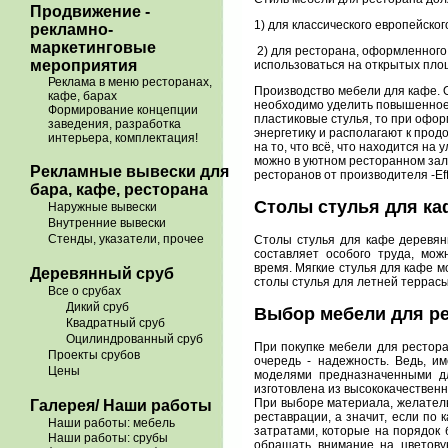
Продвижение -
1) для классического европейск
рекламно-
маркетинговые
2) для ресторана, оформленного 
мероприятия
использоваться на открытых пло
Реклама в меню ресторанах,
Производство мебели для кафе. О
кафе, барах
необходимо уделить повышенное 
Формирование концепции
пластиковые стулья, то при офор
заведения, разработка
энергетику и располагают к про
интерьера, комплектация!
на то, что всё, что находится на
можно в уютном ресторанном зале
Рекламные вывески для
ресторанов от производителя -Eff
бара, кафе, ресторана
Столы стулья для ка
Наружные вывески
Внутренние вывески
Стенды, указатели, прочее
Столы стулья для кафе деревянн
составляет особого труда, мо
время. Мягкие стулья для кафе м
Деревянный сруб
столы стулья для летней террасы
Все о срубах
Дикий сруб
Выбор мебели для р
Квадратный сруб
Оцилиндрованный сруб
При покупке мебели для рестора
Проекты срубов
очередь - надежность. Ведь, и
Цены
моделями предназначенными дл
изготовлена из высококачествен
При выборе материала, желатель
Галерея/ Наши работы
реставрации, а значит, если по
Наши работы: мебель
затратами, которые на порядок
Наши работы: срубы
обращать внимание на цветову