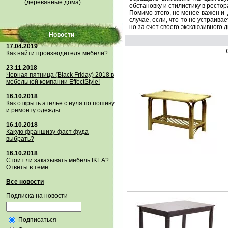
(деревянные дома)
обстановку и стилистику в рестор
Помимо этого, не менее важен и
случае, если, что то не устраив
но за счет своего эксклюзивного
Новости
17.04.2019
Как найти производителя мебели?
23.11.2018
Черная пятница (Black Friday) 2018 в
мебельной компании EffectStyle!
16.10.2018
Как открыть ателье с нуля по пошиву
и ремонту одежды
16.10.2018
Какую франшизу фаст фуда
выбрать?
16.10.2018
Стoит ли заказывать мебель IKEA?
Ответы в теме..
Все новости
Подписка на новости
Подписаться