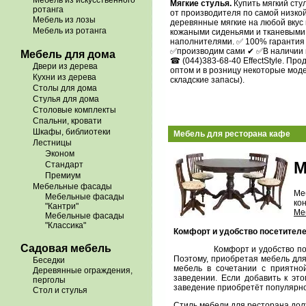
Мебель из искусственного
Мягкие стулья.
Купить мягкий ст
ротанга
от производителя по самой низкой
Мебель из лозы
деревянные мягкие на любой вкус и
Мебель из ротанга
кожаными сиденьями и тканевыми,
наполнителями. ✅ 100% гарантия
✅производим сами ✔ ✅В наличии и
Мебель для дома
☎ (044)383-68-40 EffectStyle. Про
Двери из дерева
оптом и в розницу некоторые мод
Кухни из дерева
складские запасы).
Столы для дома
Стулья для дома
Столовые комплекты
Спальни, кровати
Шкафы, библиотеки
Мебель для ресторана кафе
Лестницы
Эконом
М
Стандарт
Премиум
Мебельные фасады
Ме
Мебельные фасады
кон
"Кантри"
Ме
Мебельные фасады
"Классика"
Комфорт и удобство посетителе
Садовая мебель
Комфорт и удобство по
Поэтому, приобретая мебель для
Беседки
мебель в сочетании с приятно
Деревянные ограждения,
заведении. Если добавить к эт
перголы
заведение приобретёт популярно
Стол и стулья
Стиль мебели для ресторана дол