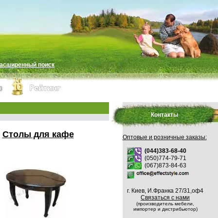
асширенный поиск
Контакты
Столы для кафе
Оптовые и розничные заказы:
(044)383-68-40
(050)774-79-71
(067)873-84-63
г. Киев, И.Франка 27/31,оф4
Связаться с нами
(производитель мебели,
импортер и дистрибьютор)