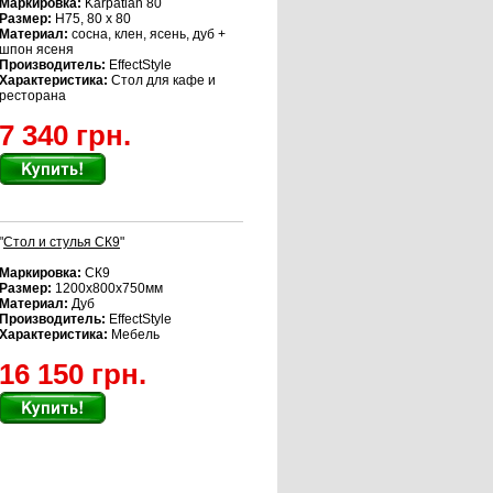
Маркировка:
Karpatian 80
Размер:
Н75, 80 х 80
Материал:
сосна, клен, ясень, дуб +
шпон ясеня
Производитель:
EffectStyle
Характеристика:
Стол для кафе и
ресторана
7 340 грн.
"
Стол и стулья СК9
"
Маркировка:
СК9
Размер:
1200х800х750мм
Материал:
Дуб
Производитель:
EffectStyle
Характеристика:
Мебель
16 150 грн.