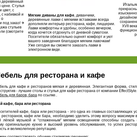
ул деревянный
Италья
 цене. Стулья
прекрасны
 цвет, с
изысканно
 с набивкой и
Мягкие диваны для кафе
, диванчики,
дизайном.
 ☺
деревянные лавки с мягкими вставками всегда
сохранени
 под заказ! ✈
дополняли интерьер ресторана, кафе, пиццерии.
XVII век
дажа стульев
Лавки комфортны и удобны, особенно вечером,
функцион
ели (смотрите
когда хочется отдохнуть от дневной суматохи.
р
Посетители обязательно оценят комфорт и уют
вашего заведения благодаря мягким лавочкам!
Уже сегодня вы сможете заказать лавки в
электронном виде.
ебель для ресторана и кафе
бель для кафе и ресторанов мягкая и деревянная. Элегантная форма, сти
структив - лучшие столы и стулья для кафе ресторана от компании EffectStyle
бель для баров, бара
по ссылке..
й кафе, бара или ресторана
сетителей кафе, бара или ресторана - это одна из главных составляющих у
 ресторанов, кафе или бара, необходимо уделить этому вопросу максимум
й лёгкой музыкой и “сглаженным” мягким освещением способны создать
ому оригинальную кухню и высокий уровень обслуживания, то успех ресто
сть и великолепную репутацию.
жен соответствовать общему стилевому решению: