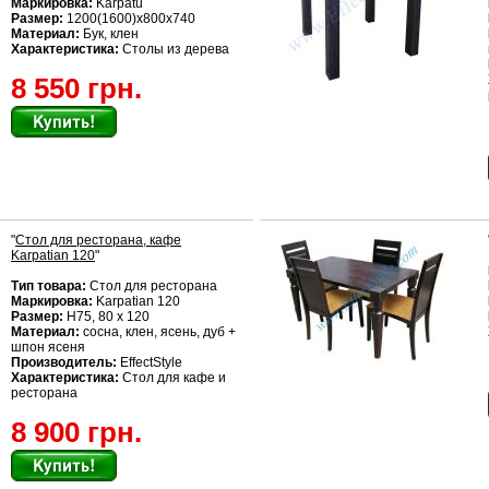
Маркировка:
Karpatu
Размер:
1200(1600)x800x740
Материал:
Бук, клен
Характеристика:
Столы из дерева
8 550 грн.
"
Стол для ресторана, кафе
Karpatian 120
"
Тип товара:
Стол для ресторана
Маркировка:
Karpatian 120
Размер:
Н75, 80 х 120
Материал:
сосна, клен, ясень, дуб +
шпон ясеня
Производитель:
EffectStyle
Характеристика:
Стол для кафе и
ресторана
8 900 грн.