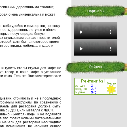
массивными деревянными столами;
Партнеры
торая очень универсальна и может
ть себя удобно и комфортно, поэтому
ность деревянные стулья и лёгкие
которые несут определённую
ых стульев настраивает посетителей
которой, хотя бы на некоторое время
ля ресторана, мебель для кафе и
Рейтинг
ня купить столы стулья для кафе не
ут товар в ваше кафе в указанное
ли кожа. Если же Вас заинтересовали
 дизайн, стоимость и не в последнюю
огромным нагрузкам, по сравнению с
ебель для ресторана должна быть,
ева с ЛДСП, или металла с ЛДСП.
ильно «Боятся» воды, и не подаются
Все это грозит новыми материальными
ре мебели для ресторана необходимо
йном помещения, не нарушая общую