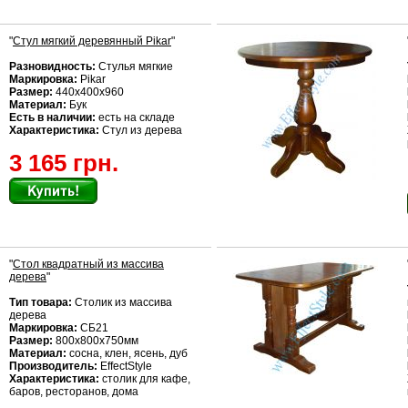
"
Стул мягкий деревянный Pikar
"
Разновидность:
Стулья мягкие
Маркировка:
Pikar
Размер:
440x400х960
Материал:
Бук
Есть в наличии:
есть на складе
Характеристика:
Стул из дерева
3 165 грн.
"
Стол квадратный из массива
дерева
"
Тип товара:
Столик из массива
дерева
Маркировка:
СБ21
Размер:
800х800х750мм
Материал:
сосна, клен, ясень, дуб
Производитель:
EffectStyle
Характеристика:
столик для кафе,
баров, ресторанов, дома