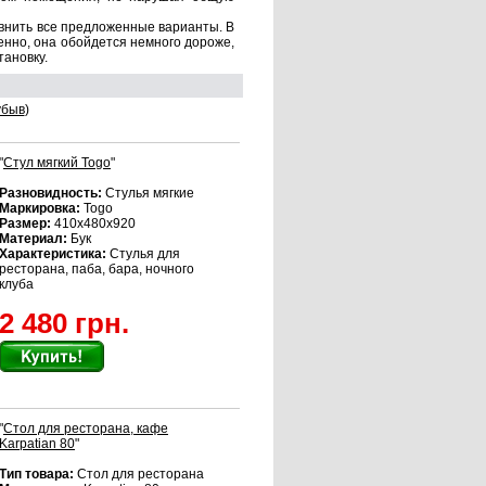
авнить все предложенные варианты. В
венно, она обойдется немного дороже,
тановку.
убыв
)
"
Стул мягкий Togo
"
Разновидность:
Стулья мягкие
Маркировка:
Togo
Размер:
410х480х920
Материал:
Бук
Характеристика:
Стулья для
ресторана, паба, бара, ночного
клуба
2 480 грн.
"
Стол для ресторана, кафе
Karpatian 80
"
Тип товара:
Стол для ресторана