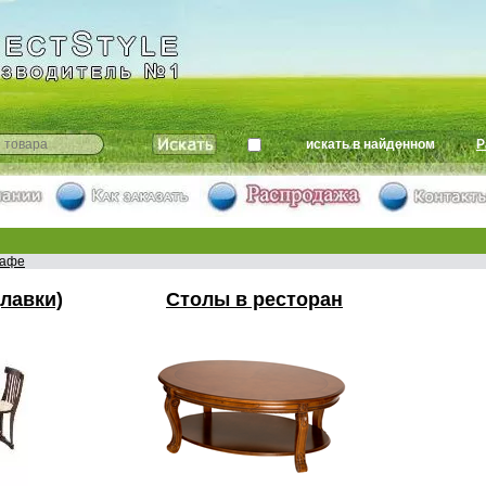
искать в найденном
Р
кафе
(лавки)
Столы в ресторан