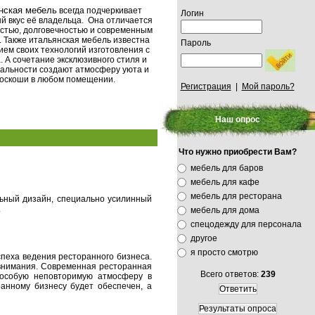
нская мебель
всегда подчеркивает
Логин
й вкус её владельца. Она отличается
стью, долговечностью и современным
 Также итальянская мебель известна
Пароль
ем своих технологий изготовления с
а. А сочетание эксклюзивного стиля и
альности создают атмосферу уюта и
оскоши в любом помещении.
Регистрация
|
Мой пароль?
Наш опрос
Что нужно приобрести Вам?
мебель для баров
мебель для кафе
мебель для ресторана
льный дизайн, специально усилинный
.
мебель для дома
спецодежду для персонала
другое
я просто смотрю
спеха ведения ресторанного бизнеса.
 внимания. Современная ресторанная
Всего ответов:
239
 особую неповторимую атмосферу в
ранному бизнесу будет обеспечен, а
Ответить
Результаты опроса