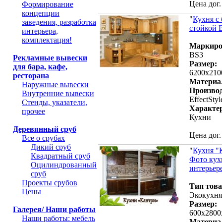
Цена дог.
Формирование
концепции
"
Кухня с 
заведения, разработка
стойкой 
интерьера,
комплектация!
Маркиро
BS3
Рекламные вывески
Размер:
для бара, кафе,
6200х21
ресторана
Материа
Наружные вывески
Производ
Внутренние вывески
EffectStyl
Стенды, указатели,
Характе
прочее
Кухни
Деревянный сруб
Цена дог.
Все о срубах
Дикий сруб
"
Кухня "
Квадратный сруб
Фото кух
Оцилиндрованный
интерьере
сруб
Проекты срубов
Тип това
Цены
Экокухня
Размер:
Галерея/ Наши работы
600х2800
Наши работы: мебель
Материа