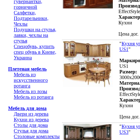
Материа
гувернантки,
Производ
горничной
EffectStyl
Салфетки,
Характер
Подтарельники,
Кухни
Чехлы
Подушки на стулья,
Цена дог.
лавки, чехлы на
стулья
"
Кухня у
Спецобувь, купить
US1
"
спец обувь в Киеве,
Украина
Маркиро
US1
Плетеная мебель
Размер:
Мебель из
3000х20
искусственного
Материа
ротанга
Производ
Мебель из лозы
EffectStyl
Мебель из ротанга
Характе
Кухни
Мебель для дома
Двери из дерева
Цена дог.
Кухни из дерева
Столы для дома
"
Кухня у
Стулья для дома
US3
"
Столовые комплекты