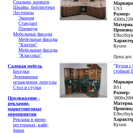
Спальни, кровати
Маркиро
Шкафы, библиотеки
US3
Лестницы
Размер:
Эконом
4300х22
Стандарт
Материа
Премиум
Производ
Мебельные фасады
EffectStyl
Мебельные фасады
Характе
"Кантри"
Кухни
Мебельные фасады
"Классика"
Цена дог.
"
Кухня с 
Садовая мебель
стойкой 
Беседки
Деревянные
Маркиро
ограждения, перголы
BS1
Стол и стулья
Размер:
3800х200
Продвижение -
Материа
рекламно-
Производ
маркетинговые
EffectStyl
мероприятия
Характе
Реклама в меню
Кухни
ресторанах, кафе,
барах