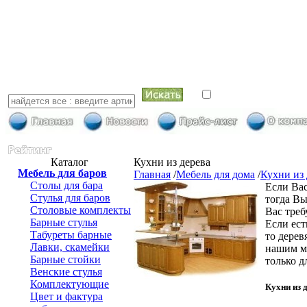
искать в най
Каталог
Кухни из дерева
Мебель для баров
Главная
/
Мебель для дома
/
Кухни из 
Столы для бара
Если Вас
Стулья для баров
тогда Вы
Столовые комплекты
Вас треб
Барные стулья
Если ест
Табуреты барные
то дерев
Лавки, скамейки
нашим м
Барные стойки
только д
Венские стулья
Комплектующие
Кухни из 
Цвет и фактура