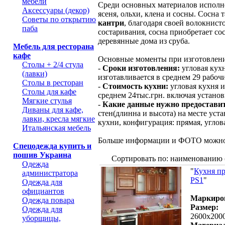
мебели
Среди основных материалов исполне
Аксессуары (декор)
ясеня, ольхи, клена и сосны. Сосна
Советы по открытию
кантри
, благодаря своей волокнис
паба
состаривания, сосна приобретает со
деревянные дома из сруба.
Мебель для ресторана
кафе
Основные моменты при изготовлени
Столы + 2/4 стула
-
Сроки изготовления:
угловая кухн
(лавки)
изготавливается в среднем 29 рабоч
Столы в ресторан
-
Стоимость кухни:
угловая кухня и
Столы для кафе
среднем 24тыс.грн. включая установ
Мягкие стулья
-
Какие данные нужно предоставит
Диваны для кафе,
стен(длинна и высота) на месте уст
лавки, кресла мягкие
кухни, конфигурация: прямая, углова
Итальянская мебель
Больше информации и ФОТО можно
Спецодежда купить и
пошив Украина
Сортировать по: наименованию 
Одежда
"
Кухня п
администратора
PS1
"
Одежда для
официантов
Маркиро
Одежда повара
Размер:
Одежда для
2600х200
уборщицы,