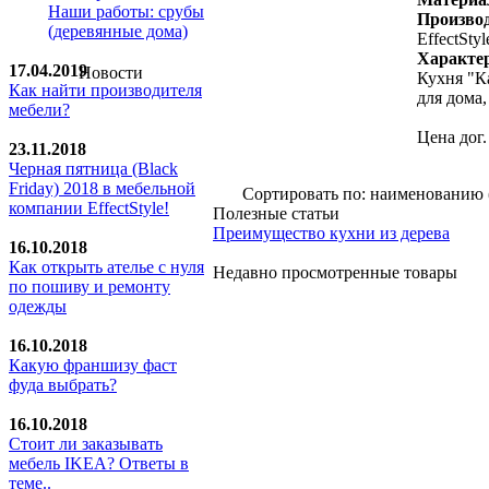
Наши работы: срубы
Производ
(деревянные дома)
EffectStyl
Характе
17.04.2019
Новости
Кухня "К
Как найти производителя
для дома,
мебели?
Цена дог.
23.11.2018
Черная пятница (Black
Friday) 2018 в мебельной
Сортировать по: наименованию 
компании EffectStyle!
Полезные статьи
Преимущество кухни из дерева
16.10.2018
Как открыть ателье с нуля
Недавно просмотренные товары
по пошиву и ремонту
одежды
16.10.2018
Какую франшизу фаст
фуда выбрать?
16.10.2018
Стoит ли заказывать
мебель IKEA? Ответы в
теме..